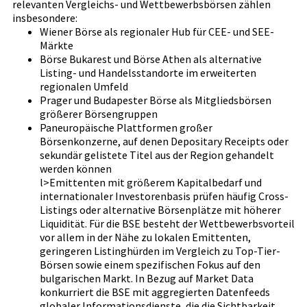
relevanten Vergleichs- und Wettbewerbsbörsen zählen
insbesondere:
Wiener Börse als regionaler Hub für CEE- und SEE-
Märkte
Börse Bukarest und Börse Athen als alternative
Listing- und Handelsstandorte im erweiterten
regionalen Umfeld
Prager und Budapester Börse als Mitgliedsbörsen
größerer Börsengruppen
Paneuropäische Plattformen großer
Börsenkonzerne, auf denen Depositary Receipts oder
sekundär gelistete Titel aus der Region gehandelt
werden können
l>Emittenten mit größerem Kapitalbedarf und
internationaler Investorenbasis prüfen häufig Cross-
Listings oder alternative Börsenplätze mit höherer
Liquidität. Für die BSE besteht der Wettbewerbsvorteil
vor allem in der Nähe zu lokalen Emittenten,
geringeren Listinghürden im Vergleich zu Top-Tier-
Börsen sowie einem spezifischen Fokus auf den
bulgarischen Markt. In Bezug auf Market Data
konkurriert die BSE mit aggregierten Datenfeeds
globaler Informationsdienste, die die Sichtbarkeit