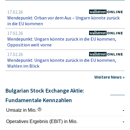
l>Konservative Anleger sollten daher die Bulgarian Stock
Exchange vor allem als spezifisches Engagement in einen
17.02.26
kleinen, hochregulierten und durch Netzwerkeffekte
Wendepunkt: Orban vor dem Aus – Ungarn könnte zurück
geprägten Nischenmarkt betrachten. Sorgfältige
in die EU kommen
Beobachtung von Corporate-Governance-Qualität,
17.02.26
regulatorischen Entwicklungen, technologischen
Wendepunkt: Ungarn könnte zurück in die EU kommen,
Investitionen und der generellen Kapitalmarktkultur in
Opposition weit vorne
Bulgarien ist für eine fundierte Einordnung zentral, ohne
dass daraus eine Anlageempfehlung abgeleitet werden
17.02.26
sollte.
Wendepunkt: Ungarn könnte zurück in die EU kommen,
Wahlen im Blick
Weitere News »
Bulgarian Stock Exchange Aktie:
Fundamentale Kennzahlen
Umsatz in Mio.
-
Operatives Ergebnis (EBIT) in Mio.
-