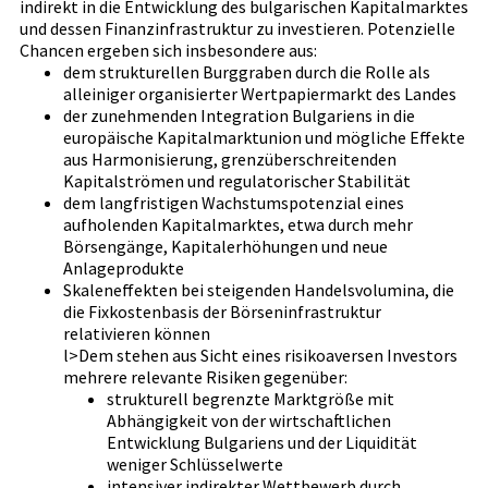
indirekt in die Entwicklung des bulgarischen Kapitalmarktes
und dessen Finanzinfrastruktur zu investieren. Potenzielle
Chancen ergeben sich insbesondere aus:
dem strukturellen Burggraben durch die Rolle als
alleiniger organisierter Wertpapiermarkt des Landes
der zunehmenden Integration Bulgariens in die
europäische Kapitalmarktunion und mögliche Effekte
aus Harmonisierung, grenzüberschreitenden
Kapitalströmen und regulatorischer Stabilität
dem langfristigen Wachstumspotenzial eines
aufholenden Kapitalmarktes, etwa durch mehr
Börsengänge, Kapitalerhöhungen und neue
Anlageprodukte
Skaleneffekten bei steigenden Handelsvolumina, die
die Fixkostenbasis der Börseninfrastruktur
relativieren können
l>Dem stehen aus Sicht eines risikoaversen Investors
mehrere relevante Risiken gegenüber:
strukturell begrenzte Marktgröße mit
Abhängigkeit von der wirtschaftlichen
Entwicklung Bulgariens und der Liquidität
weniger Schlüsselwerte
intensiver indirekter Wettbewerb durch