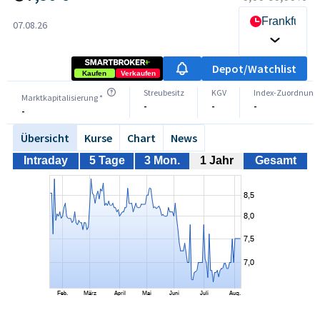
Frankfurt
07.08.26
Depot/Watchlist
Kaufen
Verkaufen
Streubesitz
KGV
Index-Zuordnung
Marktkapitalisierung *
-
-
-
-
Übersicht
Kurse
Chart
News
Intraday
5 Tage
3 Mon.
1 Jahr
Gesamt