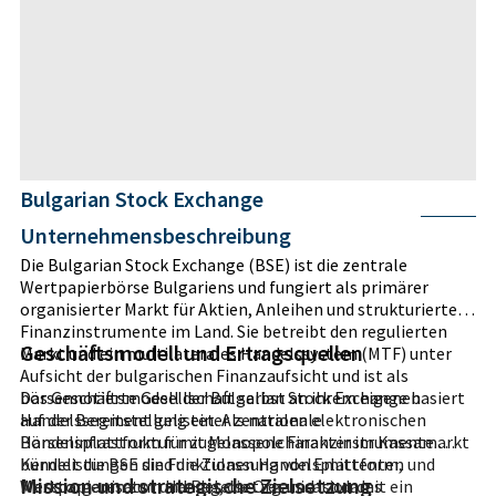
Bulgarian Stock Exchange
Unternehmensbeschreibung
Die Bulgarian Stock Exchange (BSE) ist die zentrale
Wertpapierbörse Bulgariens und fungiert als primärer
organisierter Markt für Aktien, Anleihen und strukturierte
Finanzinstrumente im Land. Sie betreibt den regulierten
Geschäftsmodell und Ertragsquellen
Markt und ein multilaterales Handelssystem (MTF) unter
Aufsicht der bulgarischen Finanzaufsicht und ist als
börsennotierte Gesellschaft selbst an ihrem eigenen
Das Geschäftsmodell der Bulgarian Stock Exchange basiert
Handelssegment gelistet. Als nationale
auf der Bereitstellung einer zentralen elektronischen
Börseninfrastruktur mit Monopolcharakter im Kassamarkt
Handelsplattform für zugelassene Finanzinstrumente.
bündelt die BSE die Funktionen Handelsplattform,
Kernleistungen sind die Zulassung von Emittenten und
Mission und strategische Zielsetzung
Marktorganisator und Regelsetzer und ist damit ein
Wertpapieren zum Handel, die Organisation des