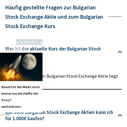
Häufig gestellte Fragen zur Bulgarian
Stock Exchange Aktie und zum Bulgarian
Stock Exchange Kurs
Schließen
Was ist der aktuelle Kurs der Bulgarian Stock
Saga bei 0,53 CAD
Exchange Aktie?
Der aktuelle Kurs der Bulgarian Stock Exchange Aktie liegt
bei 7,50 €.
Bewertet der Markt noch
immer nur die Hälfte der
Story?
weiterlesen»
Wie viele Bulgarian Stock Exchange Aktien kann ich
Anzeige
für 1.000€ kaufen?