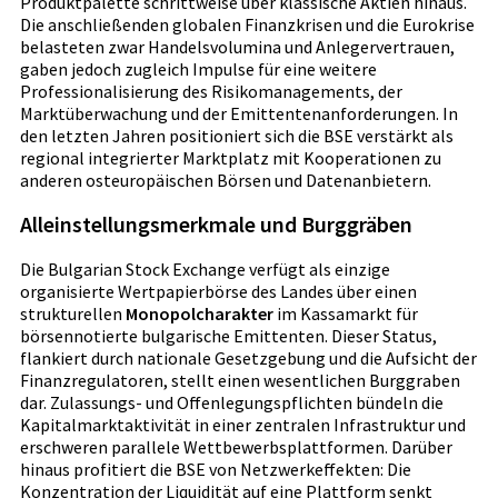
Produktpalette schrittweise über klassische Aktien hinaus.
Die anschließenden globalen Finanzkrisen und die Eurokrise
belasteten zwar Handelsvolumina und Anlegervertrauen,
gaben jedoch zugleich Impulse für eine weitere
Professionalisierung des Risikomanagements, der
Marktüberwachung und der Emittentenanforderungen. In
den letzten Jahren positioniert sich die BSE verstärkt als
regional integrierter Marktplatz mit Kooperationen zu
anderen osteuropäischen Börsen und Datenanbietern.
Alleinstellungsmerkmale und Burggräben
Die Bulgarian Stock Exchange verfügt als einzige
organisierte Wertpapierbörse des Landes über einen
strukturellen
Monopolcharakter
im Kassamarkt für
börsennotierte bulgarische Emittenten. Dieser Status,
flankiert durch nationale Gesetzgebung und die Aufsicht der
Finanzregulatoren, stellt einen wesentlichen Burggraben
dar. Zulassungs- und Offenlegungspflichten bündeln die
Kapitalmarktaktivität in einer zentralen Infrastruktur und
erschweren parallele Wettbewerbsplattformen. Darüber
hinaus profitiert die BSE von Netzwerkeffekten: Die
Konzentration der Liquidität auf eine Plattform senkt