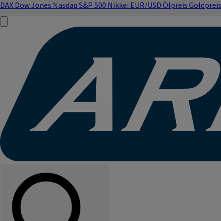
DAX
Dow Jones
Nasdaq
S&P 500
Nikkei
EUR/USD
Ölpreis
Goldprei