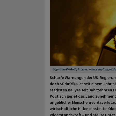
© gmutlu/E+/Getty Images: www.gettyimages.de
Scharfe Warnungen der US-Regierung
doch Südafrika ist seit einem Jahr n
stärksten Rallyes seit Jahrzehnten.F
Politisch geriet das Land zunehmend 
angeblicher Menschenrechtsverletzun
wirtschaftliche Hilfen einstellte. 
Widerstandskraft – und stellte unte