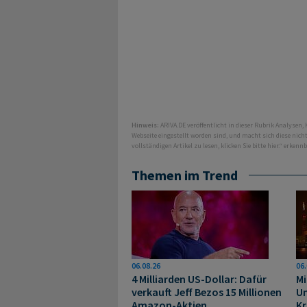
Hinweis:
ARIVA.DE veröffentlicht in dieser Rubrik Analysen,
Webseite eingestellt worden sind, und macht sich diese nic
vollständigen Artikel zu lesen, klicken Sie bitte hier.“ erkenn
Themen im Trend
06.08.26
06.
4 Milliarden US-Dollar: Dafür
Mi
verkauft Jeff Bezos 15 Millionen
Un
Amazon-Aktien
Kr