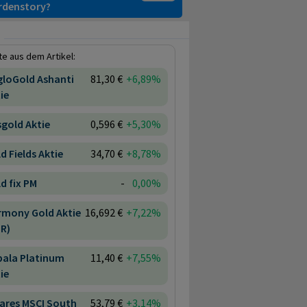
ardenstory?
e aus dem Artikel:
gloGold Ashanti
81,30 €
+6,89%
ie
gold Aktie
0,596 €
+5,30%
d Fields Aktie
34,70 €
+8,78%
d fix PM
-
0,00%
rmony Gold Aktie
16,692 €
+7,22%
R)
pala Platinum
11,40 €
+7,55%
ie
ares MSCI South
53,79 €
+3,14%