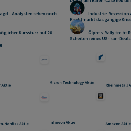
Dollar den Bären-Case neu def
jagd – Analysten sehen noch
Industrie-Rezession
Kreditmarkt das gängige Kris
öglicher Kurssturz auf 20
Ölpreis-Rally treib
Scheitern eines US-Iran-Deals
e
Micron Technology Aktie
 Aktie
Rheinmetall A
Infineon Aktie
o-Nordisk Aktie
Amazon Aktie