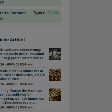
 EO
terra Platinum
76,00 €
+7,34%
ie
iche Artikel
ck Gold vor Neubewertung:
m der Markt den Turnaround
Minengiganten unterschätzt
.26 - ARIVA.DE US-Markt
r als stiller Gewinner des KI-
: Welche drei Aktien jetzt in
Fokus rücken
.26 - ARIVA.DE US-Markt
ining: Warum der Markt ein
sendes Gold-Kupfer-
iktpotenzial noch immer nur
ine Einzelmine bepreist
.26 - ARIVA.DE US-Markt