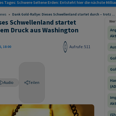
s Tages: Schwere Seltene Erden: Entsteht hier die nächste Milli
News
»
Dank Gold-Rallye: Dieses Schwellenland startet durch – trotz ...
ses Schwellenland startet
Wert
chem Druck aus Washington
An
Akt
Aufrufe: 511
Aus
6, 18:00
Gol
Gol
Ha
Audio
Teilen
(AD
Im
Akt
iSh