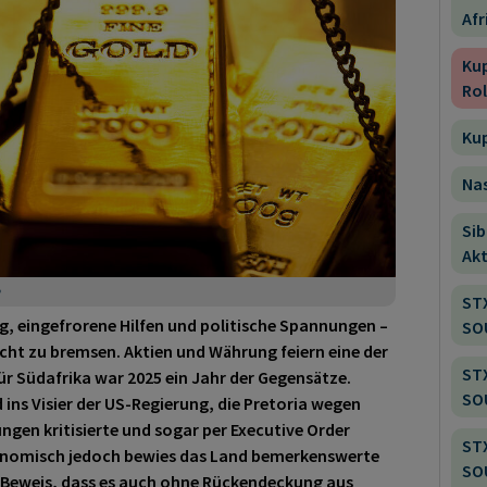
Afr
Ku
Rol
Kup
Nas
Sib
Akt
ST
, eingefrorene Hilfen und politische Spannungen –
SO
icht zu bremsen. Aktien und Währung feiern eine der
ST
ür Südafrika war 2025 ein Jahr der Gegensätze.
SO
ins Visier der US-Regierung, die Pretoria wegen
gen kritisierte und sogar per Executive Order
ST
Ökonomisch jedoch bewies das Land bemerkenswerte
SO
r Beweis, dass es auch ohne Rückendeckung aus