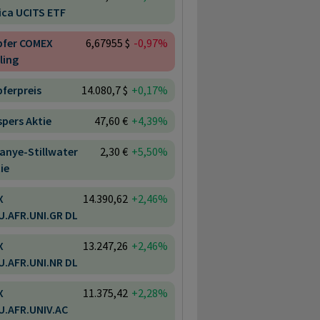
ica UCITS ETF
pfer COMEX
6,67955 $
-0,97%
ling
ferpreis
14.080,7 $
+0,17%
pers Aktie
47,60 €
+4,39%
anye-Stillwater
2,30 €
+5,50%
ie
X
14.390,62
+2,46%
U.AFR.UNI.GR DL
X
13.247,26
+2,46%
U.AFR.UNI.NR DL
X
11.375,42
+2,28%
U.AFR.UNIV.AC