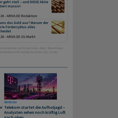
r geht steil – und DIESE Aktie
tiert massiv!
.26 - ARIVA.DE Redaktion
 uns das Gold aus? Warum der
te Förderzyklus alles
cheidet
.26 - ARIVA.DE US-Markt
e, die erkennbar von Dritten in den „News“-Bereich dieser
 Artikelüberschrift und/oder durch den Link „Um den
08:00 Uhr
er
Telekom startet die Aufholjagd –
Analysten sehen noch kräftig Luft
nach oben