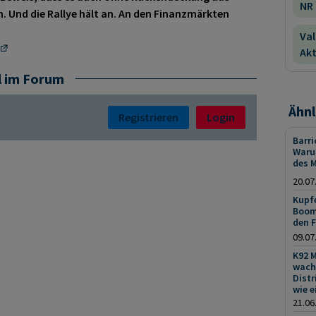
NR
. Und die Rallye hält an. An den Finanzmärkten
Val
Akt
l im Forum
Ähnl
Registrieren
Login
Barri
Waru
des 
20.07
Kupfe
Booms
den 
09.07
K92 M
wach
Distr
wie e
21.06