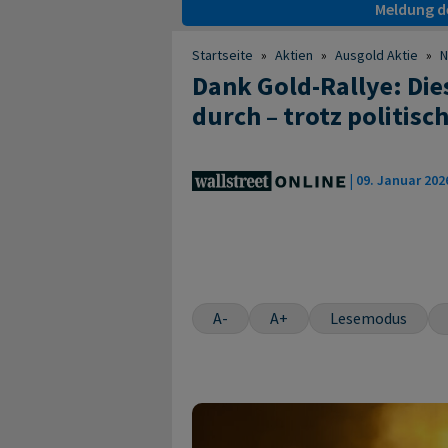
Meldung de
Startseite
»
Aktien
»
Ausgold Aktie
»
Dank Gold-Rallye: Die
durch – trotz politis
|
09. Januar 202
A-
A+
Lesemodus