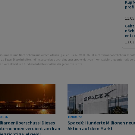
Kupfe
profi
11.05
Geht
nächs
ents
13.03
 Kolumnen und Nachrichten aus verschiedenen Quellen. Die ARIVA.DE AG ist nicht verantwortlich für Inhalt
ht zu Eigen. Diese Inhalte sind insbesondere durch eine entsprechende „von“-Kennzeichnung unterhalb der
bar; verantwortlich für diese Inhalte ist allein der genannte Dritte.
08.26
10:00 Uhr
lliardenüberschuss! Dieses
SpaceX: Hunderte Millionen neu
ternehmen verdient am Iran-
Aktien auf dem Markt
ieg richtig viel Geld!