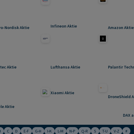
Infineon Aktie
o-Nordisk Aktie
Amazon Aktie
tec Aktie
Lufthansa Aktie
Palantir Tech
Xiaomi Aktie
DroneShield A
le Aktie
DAX ak
B
C
D
E-F
G-H
I-K
L-M
N-P
Q-R
S
T-U
V-Z
#