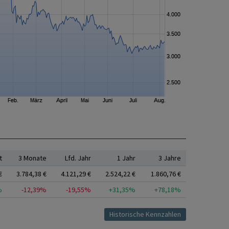
t
3 Monate
Lfd. Jahr
1 Jahr
3 Jahre
€
3.784,38 €
4.121,29 €
2.524,22 €
1.860,76 €
%
-12,39%
-19,55%
+31,35%
+78,18%
Historische Kennzahlen