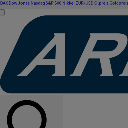
DAX
Dow Jones
Nasdaq
S&P 500
Nikkei
EUR/USD
Ölpreis
Goldprei