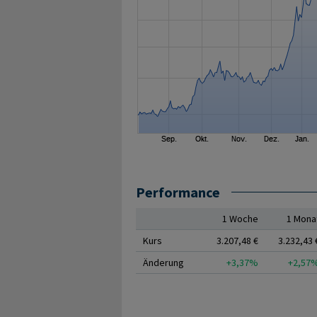
Performance
1 Woche
1 Mona
Kurs
3.207,48 €
3.232,43 
Änderung
+3,37%
+2,57