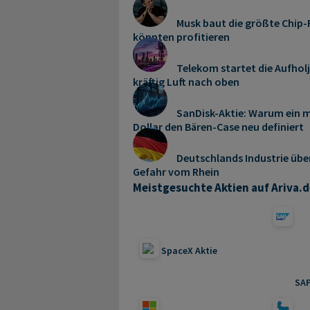
Musk baut die größte Chip-F
könnten profitieren
Telekom startet die Aufhol
kräftig Luft nach oben
SanDisk-Aktie: Warum ein m
Dollar den Bären-Case neu definiert
Deutschlands Industrie übe
Gefahr vom Rhein
Meistgesuchte Aktien auf Ariva.d
SpaceX Aktie
SAP