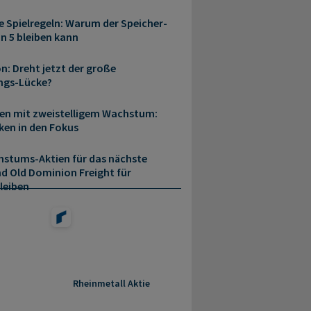
e Spielregeln: Warum der Speicher-
n 5 bleiben kann
n: Dreht jetzt der große
ngs-Lücke?
en mit zweistelligem Wachstum:
ken in den Fokus
stums-Aktien für das nächste
d Old Dominion Freight für
leiben
Rheinmetall Aktie