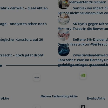
Dividendenwerten zu sichern
abrik der Welt – diese Aktien
SanDisk verändert di
Sektor nicht bei einem KGV vo
jagd – Analysten sehen noch
SK Hynix gegen Micro
Memory‑Trade in die Bewertu
öglicher Kurssturz auf 20
Seltene 8%-Dividend
Diese Infrastruktur-Werte rüc
rrascht – doch jetzt droht
Zwei Dividendenwach
Jahrzehnt: Warum Hershey un
geduldige Anleger spannend b
e
Micron Technology Aktie
 Aktie
Nvidia Aktie