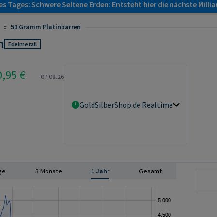
s Tages: Schwere Seltene Erden: Entsteht hier die nächste Milli
»
50 Gramm Platinbarren
n
Edelmetall
0,95 €
07.08.26
GoldSilberShop.de Realtime
ge
3 Monate
1 Jahr
Gesamt