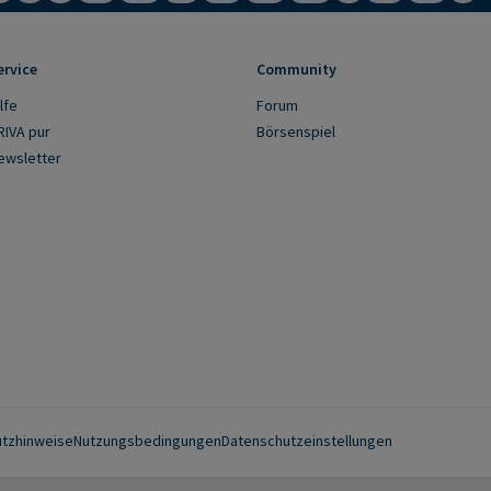
ervice
Community
lfe
Forum
RIVA pur
Börsenspiel
ewsletter
tzhinweise
Nutzungsbedingungen
Datenschutzeinstellungen