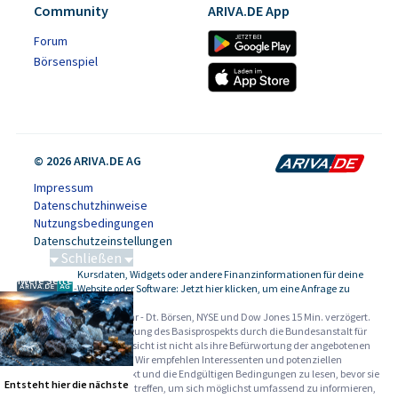
Community
ARIVA.DE App
Forum
Börsenspiel
© 2026 ARIVA.DE AG
Impressum
Datenschutzhinweise
Nutzungsbedingungen
Datenschutzeinstellungen
Schließen
Kursdaten, Widgets oder andere Finanzinformationen für deine
Schwere Seltene Erden
-
Website oder Software: Jetzt hier klicken, um eine Anfrage zu
stellen.
Alle Angaben ohne Gewähr - Dt. Börsen, NYSE und Dow Jones 15 Min. verzögert.
Werbehinweise:
Die Billigung des Basisprospekts durch die Bundesanstalt für
Finanzdienstleistungsaufsicht ist nicht als ihre Befürwortung der angebotenen
Wertpapiere zu verstehen. Wir empfehlen Interessenten und potenziellen
Anlegern den Basisprospekt und die Endgültigen Bedingungen zu lesen, bevor sie
Entsteht hier die nächste
eine Anlageentscheidung treffen, um sich möglichst umfassend zu informieren,