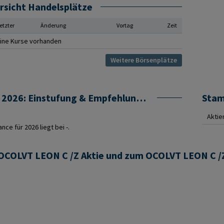
rsicht Handelsplätze
etzter
Änderung
Vortag
Zeit
ine Kurse vorhanden
Weitere Börsenplätze
OCOLVT LEON C /Z Prognose 2026: Einstufung & Empfehlung von Analysten
Sta
Aktie
ce für 2026 liegt bei -.
 OCOLVT LEON C /Z Aktie und zum OCOLVT LEON C /