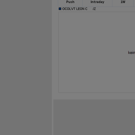
Push
Intraday
1W