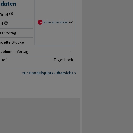
sdaten
Brief
- / -
Börse auswählen
ad
-
ss Vortag
-
delte Stücke
0
svolumen Vortag
-
tief
Tageshoch
-
zur Handelsplatz-Übersicht »