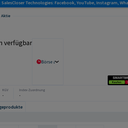
: SalesCloser Technologies: Facebook, YouTube, Instagram, Wha
 Aktie
n verfügbar
Börse auswählen
Kaufen
KGV
Index-Zuordnung
-
-
geprodukte