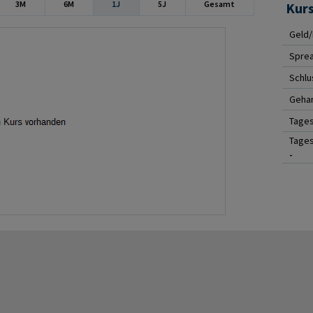
3M
6M
1J
5J
Gesamt
Kur
Geld/
Spre
Schlu
Gehan
Tage
Tages
-