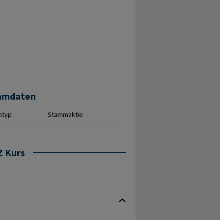
mmdaten
ntyp
Stammaktie
Z Kurs