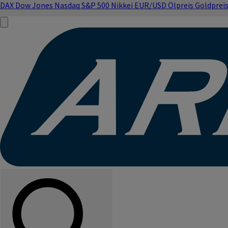
DAX
Dow Jones
Nasdaq
S&P 500
Nikkei
EUR/USD
Ölpreis
Goldprei