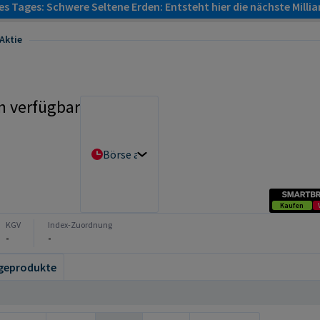
s Tages: Schwere Seltene Erden: Entsteht hier die nächste Milli
Aktie
n verfügbar
Börse auswählen
Kaufen
KGV
Index-Zuordnung
-
-
geprodukte