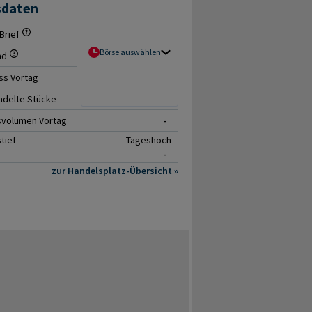
sdaten
Brief
- / -
Börse auswählen
ad
-
ss Vortag
-
delte Stücke
0
svolumen Vortag
-
tief
Tageshoch
-
zur Handelsplatz-Übersicht »