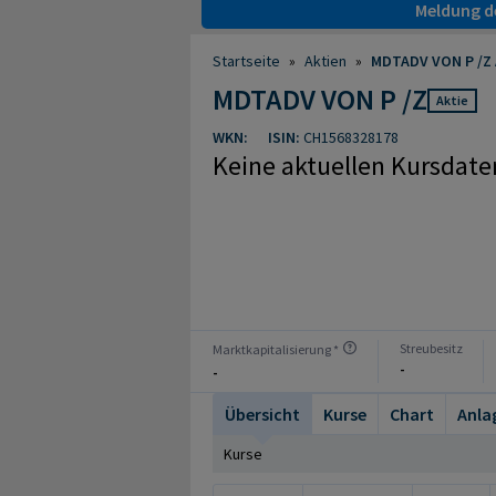
Meldung de
Startseite
»
Aktien
»
MDTADV VON P /Z 
MDTADV VON P /Z
Aktie
WKN:
ISIN:
CH1568328178
Keine aktuellen Kursdate
Streubesitz
Marktkapitalisierung *
-
-
Übersicht
Kurse
Chart
Anla
Kurse