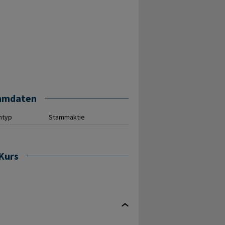
mmdaten
ntyp
Stammaktie
Kurs