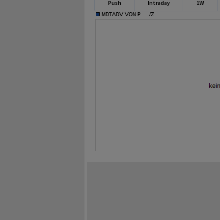
Push
Intraday
1W