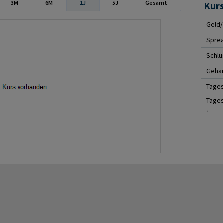
3M
6M
1J
5J
Gesamt
Kur
Geld/
Spre
Schlu
Gehan
Tage
Tages
-