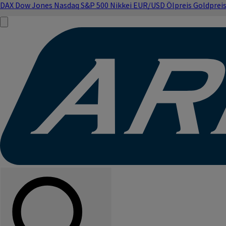
DAX
Dow Jones
Nasdaq
S&P 500
Nikkei
EUR/USD
Ölpreis
Goldprei