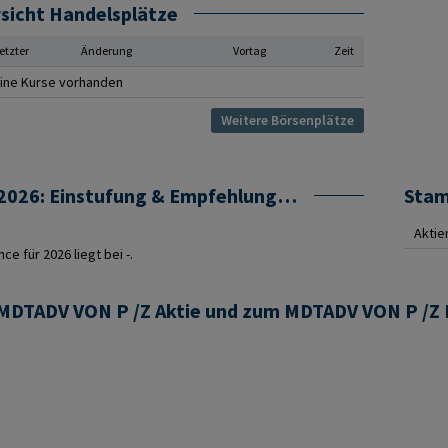
sicht Handelsplätze
etzter
Änderung
Vortag
Zeit
ine Kurse vorhanden
Weitere Börsenplätze
MDTADV VON P /Z Prognose 2026: Einstufung & Empfehlung von Analysten
Sta
Aktie
e für 2026 liegt bei -.
r MDTADV VON P /Z Aktie und zum MDTADV VON P /Z 