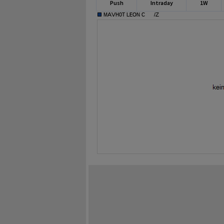
Push
Intraday
1W