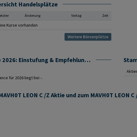
rsicht Handelsplätze
etzter
Änderung
Vortag
Zeit
ine Kurse vorhanden
Weitere Börsenplätze
MAVH0T LEON C /Z Prognose 2026: Einstufung & Empfehlung von Analysten
Sta
Aktie
ce für 2026 liegt bei -.
r MAVH0T LEON C /Z Aktie und zum MAVH0T LEON C 