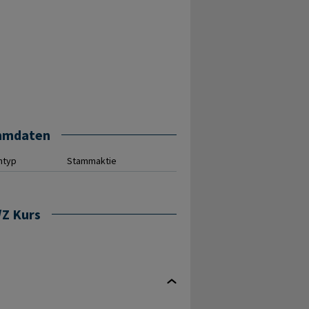
mmdaten
ntyp
Stammaktie
/Z Kurs