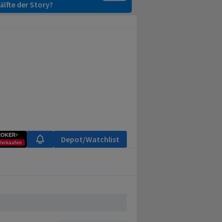
älfte der Story?
Depot/Watchlist
Verkaufen