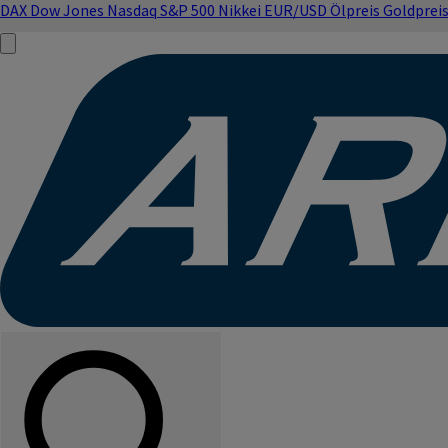
DAX
Dow Jones
Nasdaq
S&P 500
Nikkei
EUR/USD
Ölpreis
Goldprei