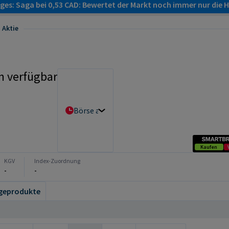
es: Saga bei 0,53 CAD: Bewertet der Markt noch immer nur die H
 Aktie
n verfügbar
Börse auswählen
Kaufen
KGV
Index-Zuordnung
-
-
geprodukte