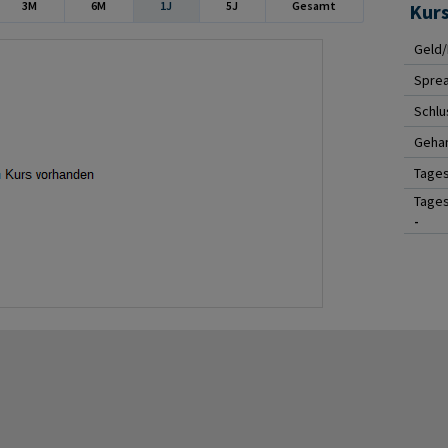
3M
6M
1J
5J
Gesamt
Kur
Geld/
Spre
Schlu
Gehan
Tage
Tages
-