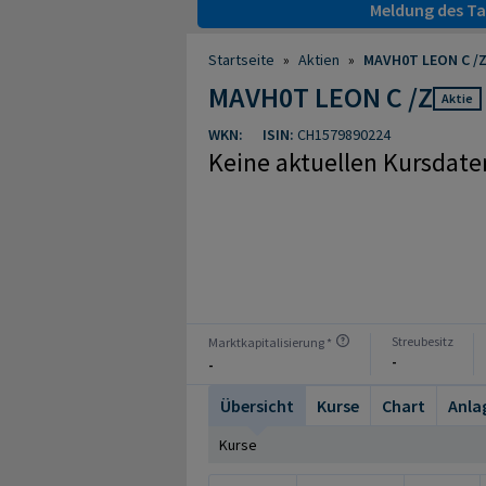
Meldung des Tag
Startseite
»
Aktien
»
MAVH0T LEON C /Z
MAVH0T LEON C /Z
Aktie
WKN:
ISIN:
CH1579890224
Keine aktuellen Kursdate
Streubesitz
Marktkapitalisierung *
-
-
Übersicht
Kurse
Chart
Anla
Kurse