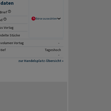
sdaten
Brief
- / -
Börse auswählen
ad
-
ss Vortag
-
delte Stücke
0
svolumen Vortag
-
tief
Tageshoch
-
zur Handelsplatz-Übersicht »