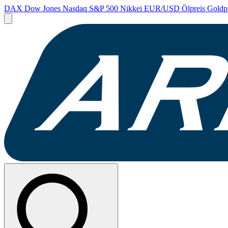
DAX
Dow Jones
Nasdaq
S&P 500
Nikkei
EUR/USD
Ölpreis
Goldp