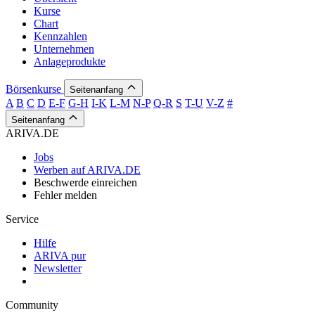
Kurse
Chart
Kennzahlen
Unternehmen
Anlageprodukte
Börsenkurse
Seitenanfang
A
B
C
D
E-F
G-H
I-K
L-M
N-P
Q-R
S
T-U
V-Z
#
Seitenanfang
ARIVA.DE
Jobs
Werben auf ARIVA.DE
Beschwerde einreichen
Fehler melden
Service
Hilfe
ARIVA pur
Newsletter
Community