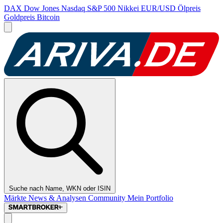
DAX
Dow Jones
Nasdaq
S&P 500
Nikkei
EUR/USD
Ölpreis
Goldpreis
Bitcoin
Suche nach Name, WKN oder ISIN
Märkte
News & Analysen
Community
Mein Portfolio