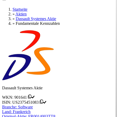
Startseite
»
Aktien
»
Dassault Systemes Aktie
»
Fundamentale Kennzahlen
Dassault Systemes Aktie
WKN:
901641
ISIN:
US2375451083
Branche:
Software
Land:
Frankreich
Original-Aktie:
FR0014003TT8