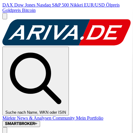
DAX
Dow Jones
Nasdaq
S&P 500
Nikkei
EUR/USD
Ölpreis
Goldpreis
Bitcoin
Suche nach Name, WKN oder ISIN
Märkte
News & Analysen
Community
Mein Portfolio