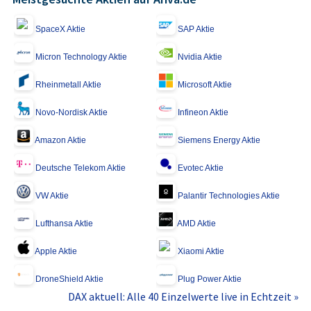
SpaceX Aktie
SAP Aktie
Micron Technology Aktie
Nvidia Aktie
Rheinmetall Aktie
Microsoft Aktie
Novo-Nordisk Aktie
Infineon Aktie
Amazon Aktie
Siemens Energy Aktie
Deutsche Telekom Aktie
Evotec Aktie
VW Aktie
Palantir Technologies Aktie
Lufthansa Aktie
AMD Aktie
Apple Aktie
Xiaomi Aktie
DroneShield Aktie
Plug Power Aktie
DAX aktuell: Alle 40 Einzelwerte live in Echtzeit »