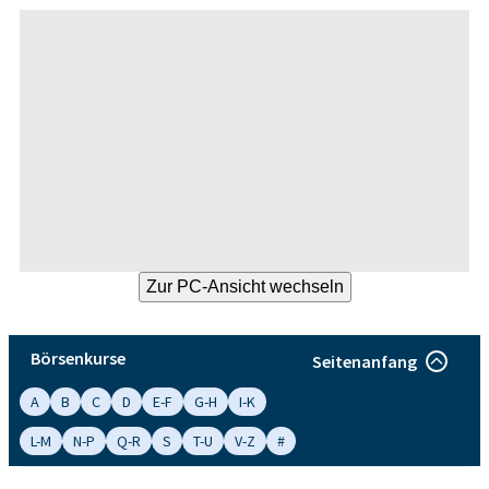
Börsenkurse
Seitenanfang
A
B
C
D
E-F
G-H
I-K
L-M
N-P
Q-R
S
T-U
V-Z
#