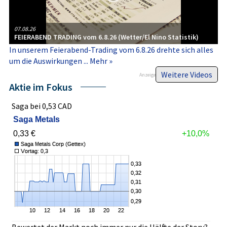
07.08.26
FEIERABEND TRADING vom 6.8.26 (Wetter/El Nino Statistik)
In unserem Feierabend-​Trading vom 6.8.26 drehte sich alles
um die Auswirkungen ...
Mehr »
Weitere Videos
Anzeige
Aktie im Fokus
Saga bei 0,53 CAD
Saga Metals
0,33
€
+10,0%
Bewertet der Markt noch immer nur die Hälfte der Story?