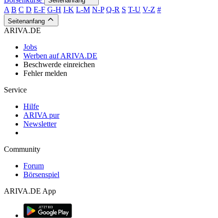
Seitenanfang
A
B
C
D
E-F
G-H
I-K
L-M
N-P
Q-R
S
T-U
V-Z
#
Seitenanfang
ARIVA.DE
Jobs
Werben auf ARIVA.DE
Beschwerde einreichen
Fehler melden
Service
Hilfe
ARIVA pur
Newsletter
Community
Forum
Börsenspiel
ARIVA.DE App