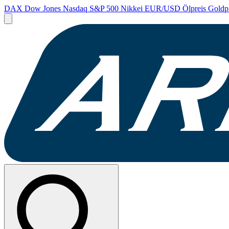
DAX
Dow Jones
Nasdaq
S&P 500
Nikkei
EUR/USD
Ölpreis
Goldp