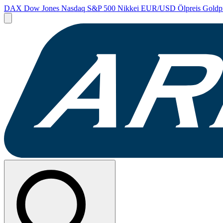
DAX
Dow Jones
Nasdaq
S&P 500
Nikkei
EUR/USD
Ölpreis
Goldp