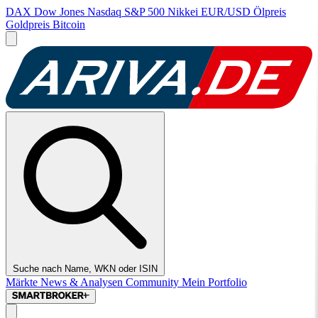
DAX
Dow Jones
Nasdaq
S&P 500
Nikkei
EUR/USD
Ölpreis
Goldpreis
Bitcoin
Suche nach Name, WKN oder ISIN
Märkte
News & Analysen
Community
Mein Portfolio