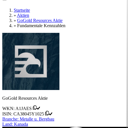
Startseite
»
Aktien
»
GoGold Resources Aktie
»
Fundamentale Kennzahlen
GoGold Resources Aktie
WKN:
A1JAES
ISIN:
CA38045Y1025
Branche:
Metalle u. Bergbau
Land:
Kanada