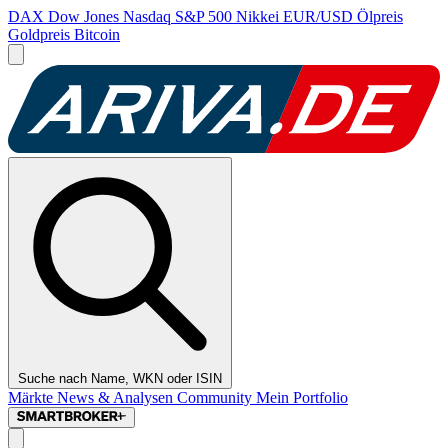
DAX
Dow Jones
Nasdaq
S&P 500
Nikkei
EUR/USD
Ölpreis
Goldpreis
Bitcoin
Suche nach Name, WKN oder ISIN
Märkte
News & Analysen
Community
Mein Portfolio