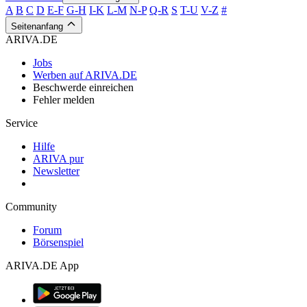
A
B
C
D
E-F
G-H
I-K
L-M
N-P
Q-R
S
T-U
V-Z
#
Seitenanfang
ARIVA.DE
Jobs
Werben auf ARIVA.DE
Beschwerde einreichen
Fehler melden
Service
Hilfe
ARIVA pur
Newsletter
Community
Forum
Börsenspiel
ARIVA.DE App