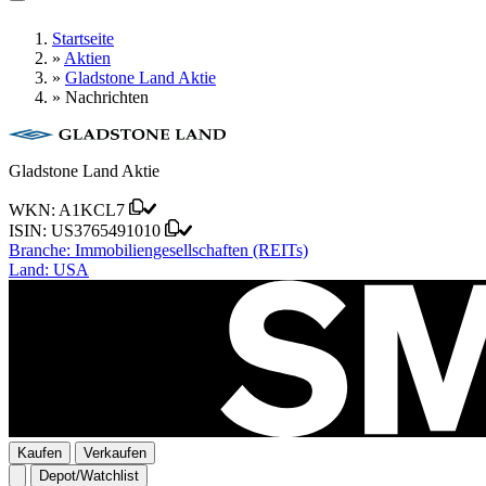
Startseite
»
Aktien
»
Gladstone Land Aktie
»
Nachrichten
Gladstone Land Aktie
WKN:
A1KCL7
ISIN:
US3765491010
Branche:
Immobiliengesellschaften (REITs)
Land:
USA
Kaufen
Verkaufen
Depot/Watchlist