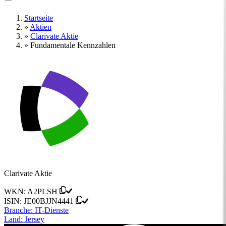
Startseite
»
Aktien
»
Clarivate Aktie
»
Fundamentale Kennzahlen
Clarivate Aktie
WKN:
A2PLSH
ISIN:
JE00BJJN4441
Branche:
IT-Dienste
Land:
Jersey