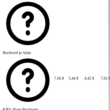
Buchwert je Aktie
7,56 $
5,44 $
4,42 $
7,92 
KBV (Kurs-Buchwert-