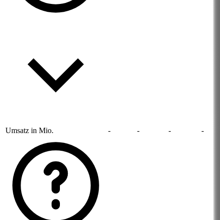
Umsatz in Mio.
-
-
-
-