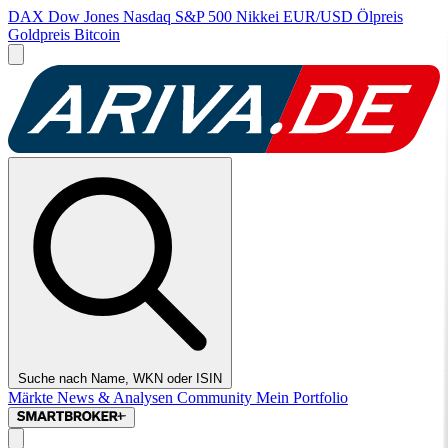
DAX
Dow Jones
Nasdaq
S&P 500
Nikkei
EUR/USD
Ölpreis
Goldpreis
Bitcoin
Suche nach Name, WKN oder ISIN
Märkte
News & Analysen
Community
Mein Portfolio