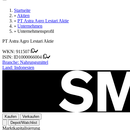
Startseite
»
Aktien
»
PT Astra Agro Lestari Aktie
»
Unternehmen
»
Unternehmensprofil
PT Astra Agro Lestari Aktie
WKN:
911507
ISIN:
ID1000066004
Branche:
Nahrungsmittel
Land:
Indonesien
Kaufen
Verkaufen
Depot/Watchlist
Marktkapitalisierung