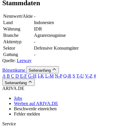
Stammdaten
Nennwert/Aktie
-
Land
Indonesien
Währung
IDR
Branche
Agrarerzeugnisse
Aktientyp
-
Sektor
Defensive Konsumgüter
Gattung
-
Quelle:
Leeway
Börsenkurse
Seitenanfang
A
B
C
D
E-F
G-H
I-K
L-M
N-P
Q-R
S
T-U
V-Z
#
Seitenanfang
ARIVA.DE
Jobs
Werben auf ARIVA.DE
Beschwerde einreichen
Fehler melden
Service