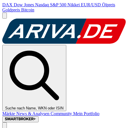
DAX
Dow Jones
Nasdaq
S&P 500
Nikkei
EUR/USD
Ölpreis
Goldpreis
Bitcoin
Suche nach Name, WKN oder ISIN
Märkte
News & Analysen
Community
Mein Portfolio