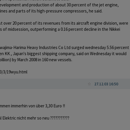
 development and production of about 30 percent of the jet engine,
ines and parts of its high-pressure compressors, he said.
st over 20 percent of its revenues from its aircraft engine division, were
as of midsession, outperforming a 0.16 percent decline in the Nikkei
kawajima-Harima Heavy Industries Co Ltd surged wednesday 5.56 percent
sen KK , Japan's biggest shipping company, said on Wednesday it would
 billion) by March 2008 in 160 new vessels.
3/3/19wyu.html
27.12.03 16:50
mmen immerhin von über 3,30 Euro !!
 Elektric nicht mehr so neu ???????????