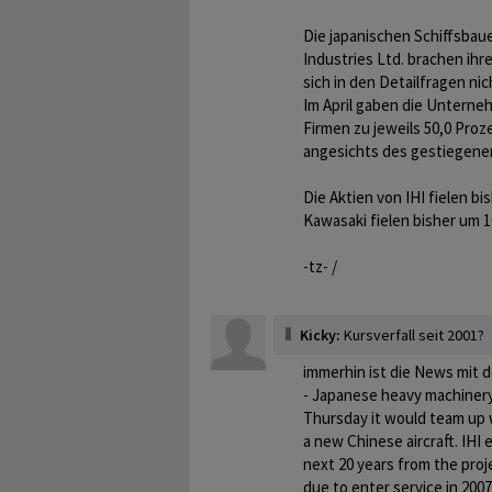
Die japanischen Schiffsbau
Industries Ltd. brachen ih
sich in den Detailfragen nic
Im April gaben die Unterne
Firmen zu jeweils 50,0 Pro
angesichts des gestiegenen
Die Aktien von IHI fielen bi
Kawasaki fielen bisher um 1
-tz- /
Kicky:
Kursverfall seit 2001?
immerhin ist die News mit 
- Japanese heavy machinery
Thursday it would team up w
a new Chinese aircraft. IHI 
next 20 years from the proje
due to enter service in 200