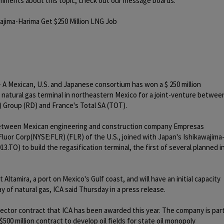
omments about this topic, check out our message boards.
wajima-Harima Get $250 Million LNG Job
A Mexican, U.S. and Japanese consortium has won a $ 250 million
ed natural gas terminal in northeastern Mexico for a joint-venture betwee
 Group (RD) and France's Total SA (TOT).
 between Mexican engineering and construction company Empresas
Fluor Corp(NYSE:FLR) (FLR) of the U.S., joined with Japan's Ishikawajima
3.TO) to build the regasification terminal, the first of several planned i
at Altamira, a port on Mexico's Gulf coast, and will have an initial capacity
ay of natural gas, ICA said Thursday in a press release.
 sector contract that ICA has been awarded this year. The company is par
500 million contract to develop oil fields for state oil monopoly