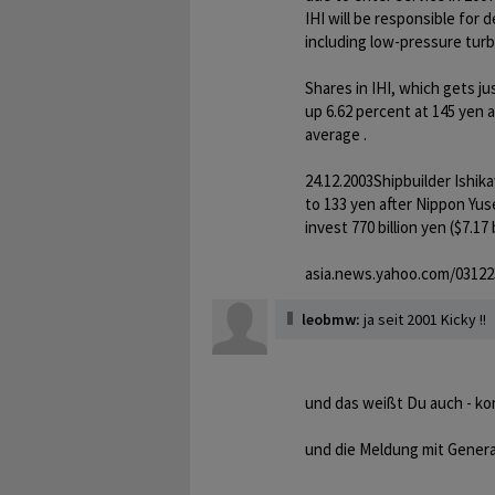
IHI will be responsible for
including low-pressure turb
Shares in IHI, which gets ju
up 6.62 percent at 145 yen 
average .
24.12.2003Shipbuilder Ishi
to 133 yen after Nippon Yu
invest 770 billion yen ($7.17
asia.news.yahoo.com/03122
leobmw:
ja seit 2001 Kicky !!
und das weißt Du auch - ko
und die Meldung mit General