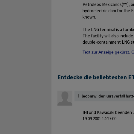
Petroleos Mexicanos(YY), or
hydroelectric dam for the Fe
known.
The LNG terminal is a turnk
The facility will also inclu
double-containment LNG st
Text zur Anzeige gekürzt.
Entdecke die beliebtesten E
leobmw:
der Kursverfall hatt
IHI und Kawasaki beenden 
19.09.2001 14:27:00