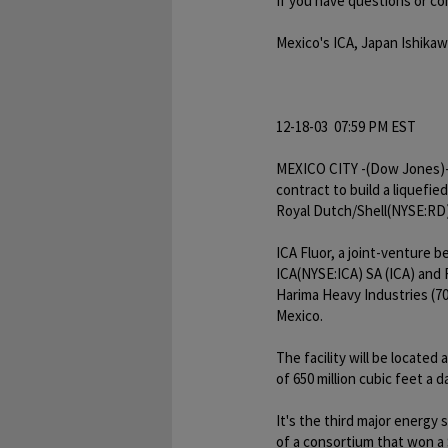
If you have questions or c
Mexico's ICA, Japan Ishika
12-18-03 07:59 PM EST
MEXICO CITY -(Dow Jones)- 
contract to build a liquefi
Royal Dutch/Shell(NYSE:RD)
ICA Fluor, a joint-venture
ICA(NYSE:ICA) SA (ICA) and 
Harima Heavy Industries (701
Mexico.
The facility will be located 
of 650 million cubic feet a d
It's the third major energy
of a consortium that won a $