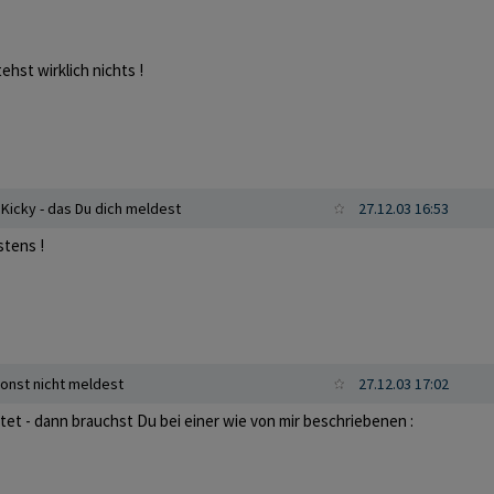
ehst wirklich nichts !
Kicky - das Du dich meldest
27.12.03 16:53
stens !
onst nicht meldest
27.12.03 17:02
et - dann brauchst Du bei einer wie von mir beschriebenen :