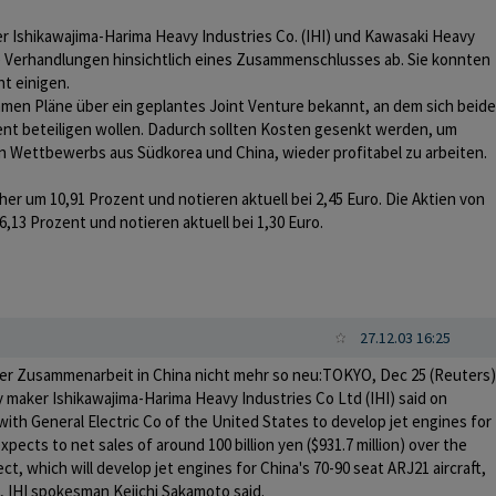
er Ishikawajima-Harima Heavy Industries Co. (IHI) und Kawasaki Heavy
re Verhandlungen hinsichtlich eines Zusammenschlusses ab. Sie konnten
ht einigen.
hmen Pläne über ein geplantes Joint Venture bekannt, an dem sich beide
zent beteiligen wollen. Dadurch sollten Kosten gesenkt werden, um
 Wettbewerbs aus Südkorea und China, wieder profitabel zu arbeiten.
sher um 10,91 Prozent und notieren aktuell bei 2,45 Euro. Die Aktien von
6,13 Prozent und notieren aktuell bei 1,30 Euro.
27.12.03 16:25
der Zusammenarbeit in China nicht mehr so neu:TOKYO, Dec 25 (Reuters)
 maker Ishikawajima-Harima Heavy Industries Co Ltd (IHI) said on
ith General Electric Co of the United States to develop jet engines for
expects to net sales of around 100 billion yen ($931.7 million) over the
ct, which will develop jet engines for China's 70-90 seat ARJ21 aircraft,
7, IHI spokesman Keiichi Sakamoto said.