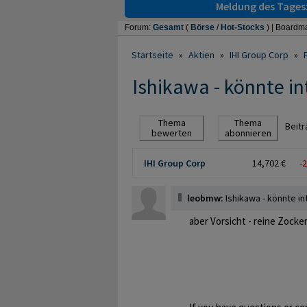
Meldung des Tages
Forum:
Gesamt
(
Börse
/
Hot-Stocks
) |
Boardma
Startseite
»
Aktien
»
IHI Group Corp
»
Ishikawa - könnte i
Thema
Thema
Beit
bewerten
abonnieren
IHI Group Corp
14,702 €
-
leobmw:
Ishikawa - könnte i
aber Vorsicht - reine Zocker