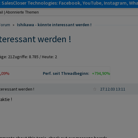
: SalesCloser Technologies: Facebook, YouTube, Instagram, Wha
il
|
Abonnierte Themen
Forum
»
Ishikawa - könnte interessant werden !
nteressant werden !
räge:
21
Zugriffe:
8.785
/ Heute: 2
2,09%
Perf. seit Threadbeginn:
+794,90%
nteressant werden !
27.12.03 13:11
aktie !