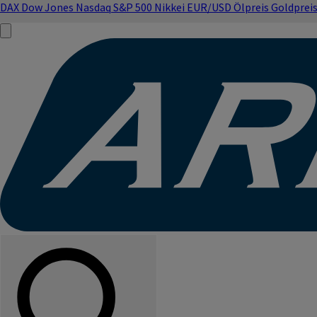
DAX
Dow Jones
Nasdaq
S&P 500
Nikkei
EUR/USD
Ölpreis
Goldprei