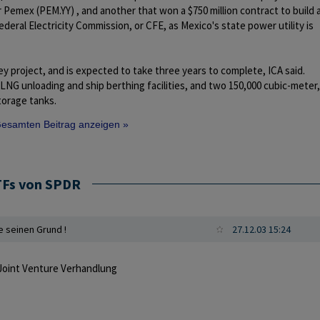
 Pemex (PEM.YY) , and another that won a $750 million contract to build 
deral Electricity Commission, or CFE, as Mexico's state power utility is
ey project, and is expected to take three years to complete, ICA said.
de LNG unloading and ship berthing facilities, and two 150,000 cubic-meter,
orage tanks.
 Gesamten Beitrag anzeigen »
TFs von SPDR
e seinen Grund !
27.12.03 15:24
Joint Venture Verhandlung