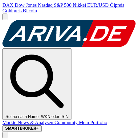
DAX
Dow Jones
Nasdaq
S&P 500
Nikkei
EUR/USD
Ölpreis
Goldpreis
Bitcoin
Suche nach Name, WKN oder ISIN
Märkte
News & Analysen
Community
Mein Portfolio