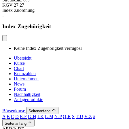
KGV
27,27
Index-Zuordnung
-
Index-Zugehörigkeit
Keine Index-Zugehörigkeit verfügbar
Übersicht
Kurse
Chart
Kennzahlen
Unternehmen
News
Forum
Nachhaltigkeit
Anlageprodukte
Börsenkurse
Seitenanfang
A
B
C
D
E-F
G-H
I-K
L-M
N-P
Q-R
S
T-U
V-Z
#
Seitenanfang
ARIVA.DE