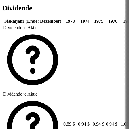
Dividende
Fiskaljahr (Ende: Dezember)
1973
1974
1975
1976
19
Dividende je Aktie
Dividende je Aktie
0,89 $
0,94 $
0,94 $
0,94 $
1,00