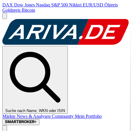
DAX
Dow Jones
Nasdaq
S&P 500
Nikkei
EUR/USD
Ölpreis
Goldpreis
Bitcoin
Suche nach Name, WKN oder ISIN
Märkte
News & Analysen
Community
Mein Portfolio