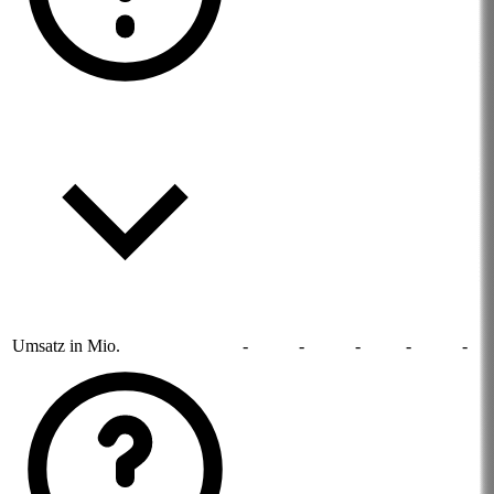
Umsatz in Mio.
-
-
-
-
-