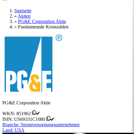
Startseite
»
Aktien
»
PG&E Corporation Aktie
»
Fundamentale Kennzahlen
PG&E Corporation Aktie
WKN:
851962
ISIN:
US69331C1080
Branche:
Stromversorgungsunternehmen
Land:
USA