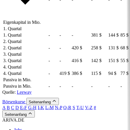
Eigenkapital in Mio.
1. Quartal
1. Quartal
-
-
-
381 $
144 $
85 $
2. Quartal
2. Quartal
-
-
420 $
258 $
131 $
68 $
3. Quartal
3. Quartal
-
-
416 $
142 $
151 $
55 $
4. Quartal
4. Quartal
-
419 $
386 $
115 $
94 $
77 $
Passiva in Mio.
Passiva in Mio.
-
-
-
-
-
-
Quelle:
Leeway
Börsenkurse
Seitenanfang
A
B
C
D
E-F
G-H
I-K
L-M
N-P
Q-R
S
T-U
V-Z
#
Seitenanfang
ARIVA.DE
Jobs