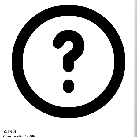
5519 $
Streubesitz
100%