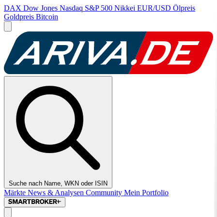
DAX
Dow Jones
Nasdaq
S&P 500
Nikkei
EUR/USD
Ölpreis
Goldpreis
Bitcoin
Suche nach Name, WKN oder ISIN
Märkte
News & Analysen
Community
Mein Portfolio