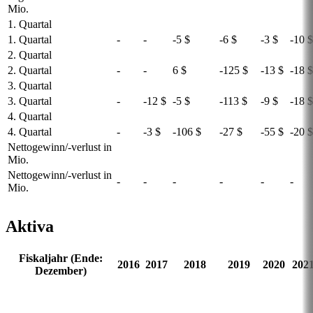
Mio.
1. Quartal
1. Quartal
-
-
-5 $
-6 $
-3 $
-10 $
2. Quartal
2. Quartal
-
-
6 $
-125 $
-13 $
-18 $
3. Quartal
3. Quartal
-
-12 $
-5 $
-113 $
-9 $
-18 $
4. Quartal
4. Quartal
-
-3 $
-106 $
-27 $
-55 $
-20 $
Nettogewinn/-verlust in
Mio.
Nettogewinn/-verlust in
-
-
-
-
-
-
Mio.
Aktiva
Fiskaljahr (Ende:
2016
2017
2018
2019
2020
202
Dezember)