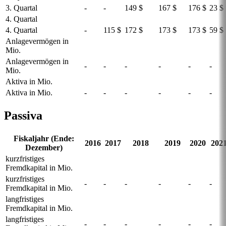
3. Quartal
-
-
149 $
167 $
176 $
23 $
4. Quartal
4. Quartal
-
115 $
172 $
173 $
173 $
59 $
Anlagevermögen in
Mio.
Anlagevermögen in
-
-
-
-
-
-
Mio.
Aktiva in Mio.
Aktiva in Mio.
-
-
-
-
-
-
Passiva
Fiskaljahr (Ende:
2016
2017
2018
2019
2020
202
Dezember)
kurzfristiges
Fremdkapital in Mio.
kurzfristiges
-
-
-
-
-
-
Fremdkapital in Mio.
langfristiges
Fremdkapital in Mio.
langfristiges
-
-
-
-
-
-