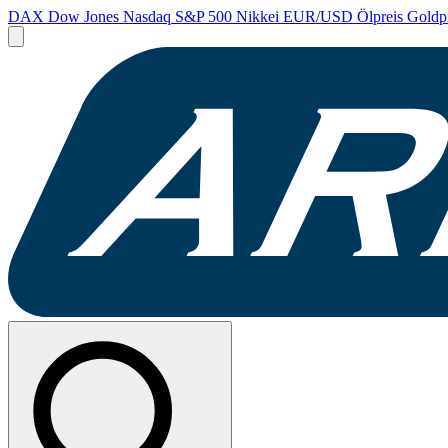
DAX
Dow Jones
Nasdaq
S&P 500
Nikkei
EUR/USD
Ölpreis
Goldp