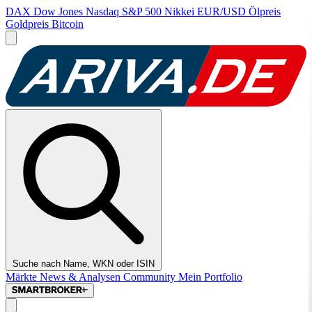
DAX
Dow Jones
Nasdaq
S&P 500
Nikkei
EUR/USD
Ölpreis
Goldpreis
Bitcoin
Suche nach Name, WKN oder ISIN
Märkte
News & Analysen
Community
Mein Portfolio