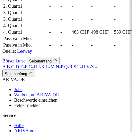
2. Quartal
-
-
-
-
-
3. Quartal
3. Quartal
-
-
-
-
-
4. Quartal
4. Quartal
-
-
463 CHF
498 CHF
539 CHF
Passiva in Mio.
Passiva in Mio.
-
-
-
-
-
Quelle:
Leeway
Börsenkurse
Seitenanfang
A
B
C
D
E-F
G-H
I-K
L-M
N-P
Q-R
S
T-U
V-Z
#
Seitenanfang
ARIVA.DE
Jobs
Werben auf ARIVA.DE
Beschwerde einreichen
Fehler melden
Service
Hilfe
ARIVA pur