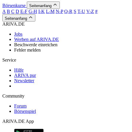
Börsenkurse
Seitenanfang
A
B
C
D
E-F
G-H
I-K
L-M
N-P
Q-R
S
T-U
V-Z
#
Seitenanfang
ARIVA.DE
Jobs
Werben auf ARIVA.DE
Beschwerde einreichen
Fehler melden
Service
Hilfe
ARIVA pur
Newsletter
Community
Forum
Börsenspiel
ARIVA.DE App