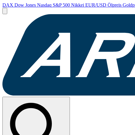
DAX
Dow Jones
Nasdaq
S&P 500
Nikkei
EUR/USD
Ölpreis
Goldp