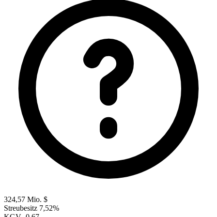
324,57 Mio. $
Streubesitz
7,52%
KGV
-0,67