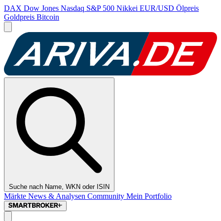
DAX
Dow Jones
Nasdaq
S&P 500
Nikkei
EUR/USD
Ölpreis
Goldpreis
Bitcoin
Suche nach Name, WKN oder ISIN
Märkte
News & Analysen
Community
Mein Portfolio