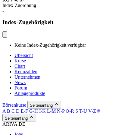
Index-Zuordnung
-
Index-Zugehörigkeit
Keine Index-Zugehörigkeit verfügbar
Übersicht
Kurse
Chart
Kennzahlen
Unternehmen
News
Forum
Anlageprodukte
Börsenkurse
Seitenanfang
A
B
C
D
E-F
G-H
I-K
L-M
N-P
Q-R
S
T-U
V-Z
#
Seitenanfang
ARIVA.DE
Jobs