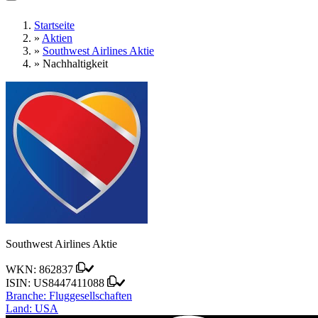
Startseite
»
Aktien
»
Southwest Airlines Aktie
»
Nachhaltigkeit
Southwest Airlines Aktie
WKN:
862837
ISIN:
US8447411088
Branche:
Fluggesellschaften
Land:
USA