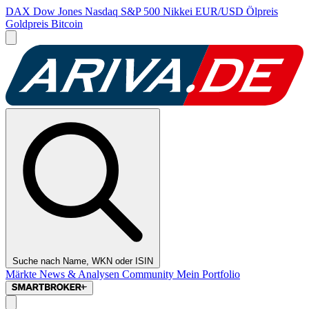
DAX
Dow Jones
Nasdaq
S&P 500
Nikkei
EUR/USD
Ölpreis
Goldpreis
Bitcoin
Suche nach Name, WKN oder ISIN
Märkte
News & Analysen
Community
Mein Portfolio