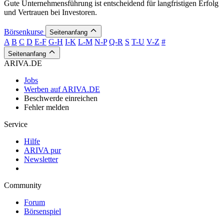
Gute Unternehmensführung ist entscheidend für langfristigen Erfolg
und Vertrauen bei Investoren.
Börsenkurse
Seitenanfang
A
B
C
D
E-F
G-H
I-K
L-M
N-P
Q-R
S
T-U
V-Z
#
Seitenanfang
ARIVA.DE
Jobs
Werben auf ARIVA.DE
Beschwerde einreichen
Fehler melden
Service
Hilfe
ARIVA pur
Newsletter
Community
Forum
Börsenspiel