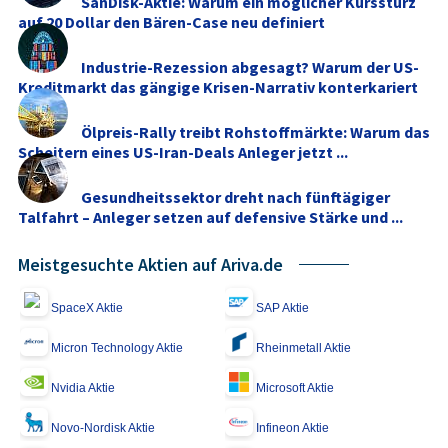
SanDisk-Aktie: Warum ein möglicher Kurssturz
auf 20 Dollar den Bären-Case neu definiert
Industrie-Rezession abgesagt? Warum der US-
Kreditmarkt das gängige Krisen-Narrativ konterkariert
Ölpreis-Rally treibt Rohstoffmärkte: Warum das
Scheitern eines US-Iran-Deals Anleger jetzt ...
Gesundheitssektor dreht nach fünftägiger
Talfahrt – Anleger setzen auf defensive Stärke und ...
Meistgesuchte Aktien auf Ariva.de
SpaceX Aktie
SAP Aktie
Micron Technology Aktie
Rheinmetall Aktie
Nvidia Aktie
Microsoft Aktie
Novo-Nordisk Aktie
Infineon Aktie