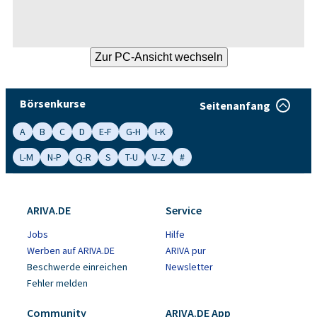
Börsenkurse
Seitenanfang
A
B
C
D
E-F
G-H
I-K
L-M
N-P
Q-R
S
T-U
V-Z
#
ARIVA.DE
Service
Jobs
Hilfe
Werben auf ARIVA.DE
ARIVA pur
Beschwerde einreichen
Newsletter
Fehler melden
Community
ARIVA.DE App