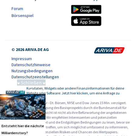
Forum
Börsenspiel
© 2026 ARIVA.DE AG
Impressum
Datenschutzhinweise
Nutzungsbedingungen
Datenschutzeinstellungen
Schließen
Kursdaten, Widgets oder andere Finanzinformationen für deine
Schwere Seltene Erden
-
Website oder Software: Jetzt hier klicken, um eine Anfrage zu
stellen.
Alle Angaben ohne Gewähr - Dt. Börsen, NYSE und Dow Jones 15 Min. verzögert.
Werbehinweise:
Die Billigung des Basisprospekts durch die Bundesanstalt für
Finanzdienstleistungsaufsicht ist nicht als ihre Befürwortung der angebotenen
Wertpapiere zu verstehen. Wir empfehlen Interessenten und potenziellen
Anlegern den Basisprospekt und die Endgültigen Bedingungen zu lesen, bevor sie
Entsteht hier die nächste
eine Anlageentscheidung treffen, um sich möglichst umfassend zu informieren,
insbesondere über die potenziellen Risiken und Chancen des Wertpapiers.
Milliardenstory?