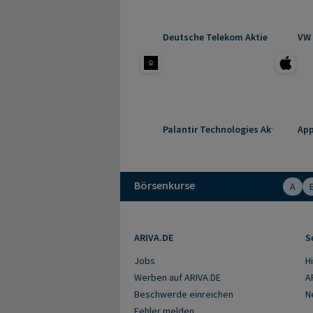
Deutsche Telekom Aktie
VW 
Palantir Technologies Aktie
App
Börsenkurse
A
ARIVA.DE
S
Jobs
Hi
Werben auf ARIVA.DE
A
Beschwerde einreichen
N
Fehler melden