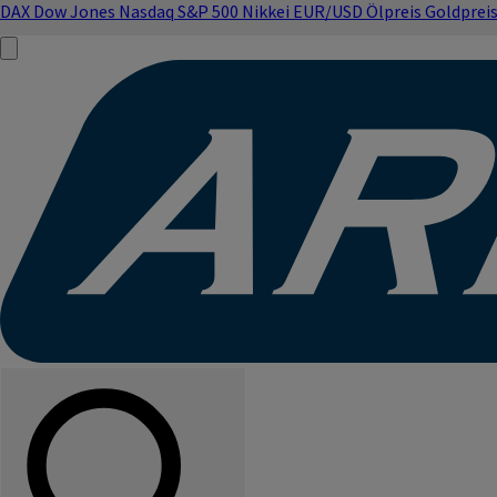
DAX
Dow Jones
Nasdaq
S&P 500
Nikkei
EUR/USD
Ölpreis
Goldprei