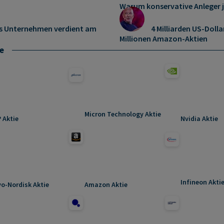
Warum konservative Anleger 
es Unternehmen verdient am
4 Milliarden US-Dolla
Millionen Amazon-Aktien
e
Micron Technology Aktie
 Aktie
Nvidia Aktie
Infineon Akti
o-Nordisk Aktie
Amazon Aktie