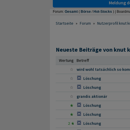
Meldung de
Forum:
Gesamt
(
Börse
/
Hot-Stocks
) |
Boardma
Startseite
»
Forum
»
Nutzerprofil knut 
Neueste Beiträge von knut 
Wertung
Betreff
wird wohl tatsächlich so ko
Löschung
Löschung
grandis aktionär
Löschung
Löschung
2
Löschung