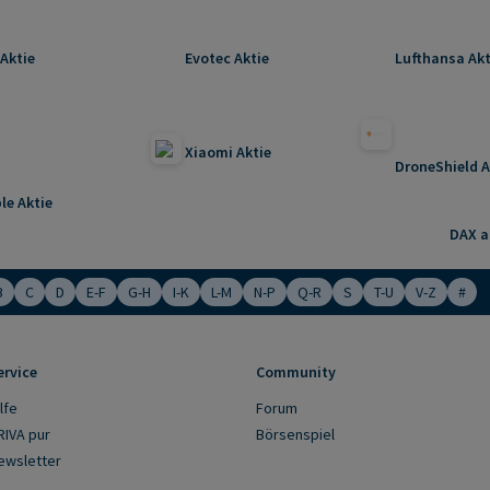
Aktie
Evotec Aktie
Lufthansa Akt
Xiaomi Aktie
DroneShield A
le Aktie
DAX ak
B
C
D
E-F
G-H
I-K
L-M
N-P
Q-R
S
T-U
V-Z
#
ervice
Community
lfe
Forum
RIVA pur
Börsenspiel
ewsletter