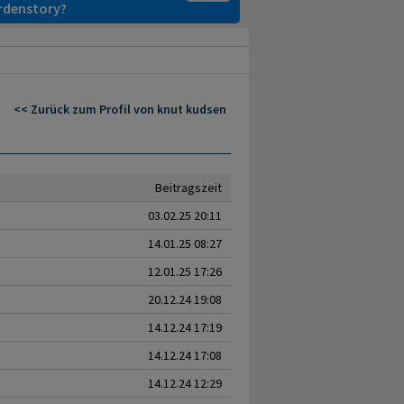
ardenstory?
<< Zurück zum Profil von knut kudsen
Beitragszeit
03.02.25 20:11
14.01.25 08:27
12.01.25 17:26
20.12.24 19:08
14.12.24 17:19
14.12.24 17:08
14.12.24 12:29