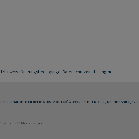
tzhinweise
Nutzungsbedingungen
Datenschutzeinstellungen
zinformationen für deine Website oder Software: Jetzt hier klicken, um eine Anfrage zu s
Dow Jones 15 Min. verzögert.