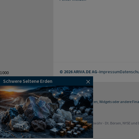
© 2026 ARIVA.DE AG
–
Impressum
Datenschu
1000
Schwere Seltene Erden
Kursdaten, Widgets oder andere Finan
-
Alle Angaben ohne Gewähr - Dt. Börsen, NYSE und 
Werbehinweise: