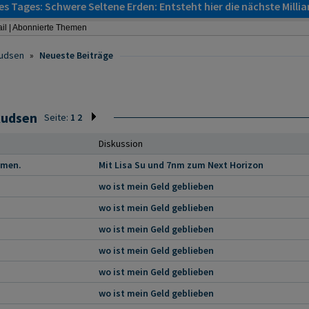
s Tages: Schwere Seltene Erden: Entsteht hier die nächste Milli
il
|
Abonnierte Themen
kudsen
»
Neueste Beiträge
kudsen
Seite:
1
2
Diskussion
mmen.
Mit Lisa Su und 7nm zum Next Horizon
wo ist mein Geld geblieben
wo ist mein Geld geblieben
wo ist mein Geld geblieben
wo ist mein Geld geblieben
wo ist mein Geld geblieben
wo ist mein Geld geblieben