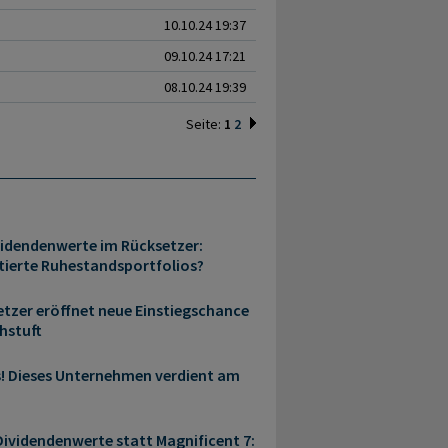
10.10.24 19:37
09.10.24 17:21
08.10.24 19:39
Seite:
1
2
idendenwerte im Rücksetzer:
ierte Ruhestandsportfolios?
etzer eröffnet neue Einstiegschance
hstuft
s! Dieses Unternehmen verdient am
ividendenwerte statt Magnificent 7: