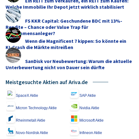
Ein REIT zum Verkaufen, ein REIT zum Kaufen:
Welche Immobilie Ihr Depot jetzt wirklich stabilisiert
FS KKR Capital: Geschundene BDC mit 13%-
Rendite – Chance oder Value Trap für
Einkommensanleger?
Wenn die Magnificent 7 kippen: So könnte ein
KI-Crash die Märkte mitreißen
SanDisk vor Neubewertung: Warum die aktuelle
Unterbewertung nicht von Dauer sein dürfte
Meistgesuchte Aktien auf Ariva.de
SpaceX Aktie
SAP Aktie
Micron Technology Aktie
Nvidia Aktie
Rheinmetall Aktie
Microsoft Aktie
Novo-Nordisk Aktie
Infineon Aktie