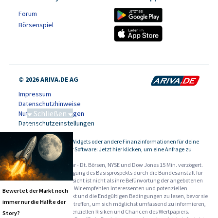
Forum
Börsenspiel
© 2026 ARIVA.DE AG
Impressum
Datenschutzhinweise
Schließen
Nutzungsbedingungen
Datenschutzeinstellungen
Saga bei 0,53 CAD
Kursdaten, Widgets oder andere Finanzinformationen für deine
-
Website oder Software: Jetzt hier klicken, um eine Anfrage zu
stellen.
Alle Angaben ohne Gewähr - Dt. Börsen, NYSE und Dow Jones 15 Min. verzögert.
Werbehinweise:
Die Billigung des Basisprospekts durch die Bundesanstalt für
Finanzdienstleistungsaufsicht ist nicht als ihre Befürwortung der angebotenen
Wertpapiere zu verstehen. Wir empfehlen Interessenten und potenziellen
Bewertet der Markt noch
Anlegern den Basisprospekt und die Endgültigen Bedingungen zu lesen, bevor sie
immer nur die Hälfte der
eine Anlageentscheidung treffen, um sich möglichst umfassend zu informieren,
insbesondere über die potenziellen Risiken und Chancen des Wertpapiers.
Story?