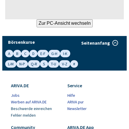
Börsenkurse
Seitenanfang
A
B
C
D
E-F
G-H
I-K
L-M
N-P
Q-R
S
T-U
V-Z
#
ARIVA.DE
Service
Jobs
Hilfe
Werben auf ARIVA.DE
ARIVA pur
Beschwerde einreichen
Newsletter
Fehler melden
Community
ARIVA.DE App