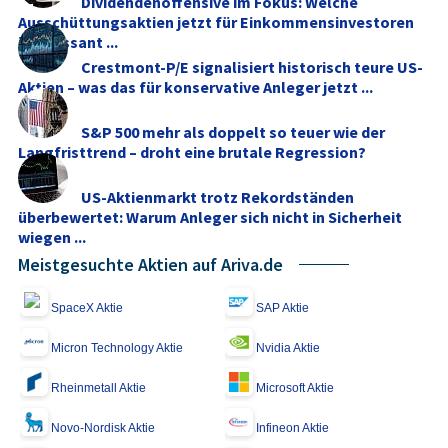
Dividendenoffensive im Fokus: Welche
Ausschüttungsaktien jetzt für Einkommensinvestoren
interessant ...
Crestmont-P/E signalisiert historisch teure US-
Aktien – was das für konservative Anleger jetzt ...
S&P 500 mehr als doppelt so teuer wie der
Langfristtrend – droht eine brutale Regression?
US-Aktienmarkt trotz Rekordständen
überbewertet: Warum Anleger sich nicht in Sicherheit
wiegen ...
Meistgesuchte Aktien auf Ariva.de
SpaceX Aktie
SAP Aktie
Micron Technology Aktie
Nvidia Aktie
Rheinmetall Aktie
Microsoft Aktie
Novo-Nordisk Aktie
Infineon Aktie