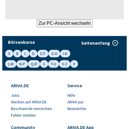
Börsenkurse
Seitenanfang
A
B
C
D
E-F
G-H
I-K
L-M
N-P
Q-R
S
T-U
V-Z
#
ARIVA.DE
Service
Jobs
Hilfe
Werben auf ARIVA.DE
ARIVA pur
Beschwerde einreichen
Newsletter
Fehler melden
Community
ARIVA.DE App