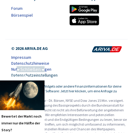
Forum
Börsenspiel
© 2026 ARIVA.DE AG
Impressum
Datenschutzhinweise
Schließen
Nutzungsbedingungen
Datenschutzeinstellungen
Saga bei 0,53 CAD
Kursdaten, Widgets oder andere Finanzinformationen für deine
-
Website oder Software: Jetzt hier klicken, um eine Anfrage zu
stellen.
Alle Angaben ohne Gewähr - Dt. Börsen, NYSE und Dow Jones 15 Min. verzögert.
Werbehinweise:
Die Billigung des Basisprospekts durch die Bundesanstalt für
Finanzdienstleistungsaufsicht ist nicht als ihre Befürwortung der angebotenen
Wertpapiere zu verstehen. Wir empfehlen Interessenten und potenziellen
Bewertet der Markt noch
Anlegern den Basisprospekt und die Endgültigen Bedingungen zu lesen, bevor sie
immer nur die Hälfte der
eine Anlageentscheidung treffen, um sich möglichst umfassend zu informieren,
insbesondere über die potenziellen Risiken und Chancen des Wertpapiers.
Story?