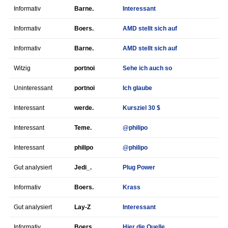
Informativ
Barne.
Interessant
Informativ
Boers.
AMD stellt sich auf
Informativ
Barne.
AMD stellt sich auf
Witzig
portnoi
Sehe ich auch so
Uninteressant
portnoi
Ich glaube
Interessant
werde.
Kursziel 30 $
Interessant
Teme.
@philipo
Interessant
philipo
@philipo
Gut analysiert
Jedi_.
Plug Power
Informativ
Boers.
Krass
Gut analysiert
Lay-Z
Interessant
Informativ
Boers.
Hier die Quelle