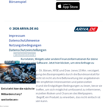
Börsenspiel
© 2026 ARIVA.DE AG
Impressum
Datenschutzhinweise
Nutzungsbedingungen
Datenschutzeinstellungen
Schließen
Kursdaten, Widgets oder andere Finanzinformationen für deine
Schwere Seltene Erden
-
Website oder Software: Jetzt hier klicken, um eine Anfrage zu
stellen.
Alle Angaben ohne Gewähr - Dt. Börsen, NYSE und Dow Jones 15 Min. verzögert.
Werbehinweise:
Die Billigung des Basisprospekts durch die Bundesanstalt für
Finanzdienstleistungsaufsicht ist nicht als ihre Befürwortung der angebotenen
Wertpapiere zu verstehen. Wir empfehlen Interessenten und potenziellen
Anlegern den Basisprospekt und die Endgültigen Bedingungen zu lesen, bevor sie
Entsteht hier die nächste
eine Anlageentscheidung treffen, um sich möglichst umfassend zu informieren,
insbesondere über die potenziellen Risiken und Chancen des Wertpapiers.
Milliardenstory?
Warnhinweise: Sie sind im Begriff, ein Produkt zu erwerben, das nicht einfach ist
weiterlesen»
und schwer zu verstehen sein kann.
Anzeige