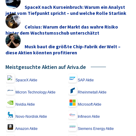
SpaceX nach Kurseinbruch: Warum ein Analyst
jetzt vom Tiefpunkt spricht – und welche Rolle Starlink
...
Celsius: Warum der Markt das wahre Risiko
hinter dem Wachstumsschub unterschätzt
Musk baut die größte Chip-Fabrik der Welt –
diese Aktien könnten profitieren
Meistgesuchte Aktien auf Ariva.de
SpaceX Aktie
SAP Aktie
Micron Technology Aktie
Rheinmetall Aktie
Nvidia Aktie
Microsoft Aktie
Novo-Nordisk Aktie
Infineon Aktie
Amazon Aktie
Siemens Energy Aktie