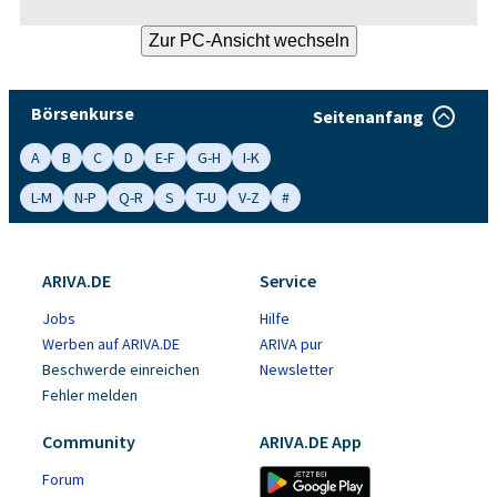
Börsenkurse
Seitenanfang
A
B
C
D
E-F
G-H
I-K
L-M
N-P
Q-R
S
T-U
V-Z
#
ARIVA.DE
Service
Jobs
Hilfe
Werben auf ARIVA.DE
ARIVA pur
Beschwerde einreichen
Newsletter
Fehler melden
Community
ARIVA.DE App
Forum