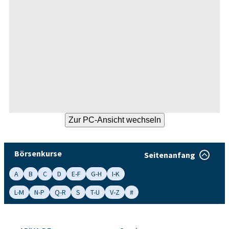
Börsenkurse
Seitenanfang
A
B
C
D
E-F
G-H
I-K
L-M
N-P
Q-R
S
T-U
V-Z
#