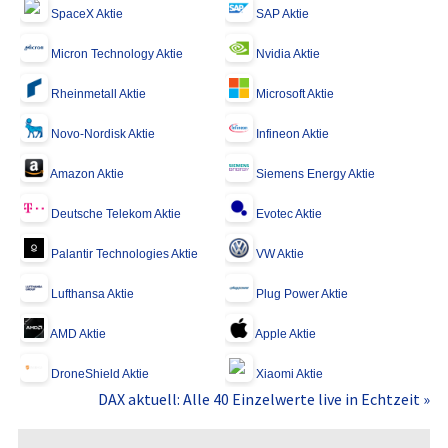
SpaceX Aktie
SAP Aktie
Micron Technology Aktie
Nvidia Aktie
Rheinmetall Aktie
Microsoft Aktie
Novo-Nordisk Aktie
Infineon Aktie
Amazon Aktie
Siemens Energy Aktie
Deutsche Telekom Aktie
Evotec Aktie
Palantir Technologies Aktie
VW Aktie
Lufthansa Aktie
Plug Power Aktie
AMD Aktie
Apple Aktie
DroneShield Aktie
Xiaomi Aktie
DAX aktuell: Alle 40 Einzelwerte live in Echtzeit »