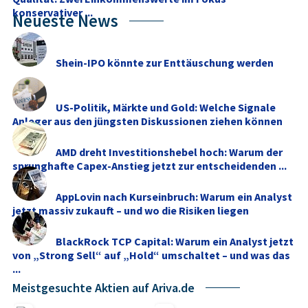
konservativer ...
Neueste News
Shein-IPO könnte zur Enttäuschung werden
US-Politik, Märkte und Gold: Welche Signale
Anleger aus den jüngsten Diskussionen ziehen können
AMD dreht Investitionshebel hoch: Warum der
sprunghafte Capex-Anstieg jetzt zur entscheidenden ...
AppLovin nach Kurseinbruch: Warum ein Analyst
jetzt massiv zukauft – und wo die Risiken liegen
BlackRock TCP Capital: Warum ein Analyst jetzt
von „Strong Sell“ auf „Hold“ umschaltet – und was das
...
Meistgesuchte Aktien auf Ariva.de