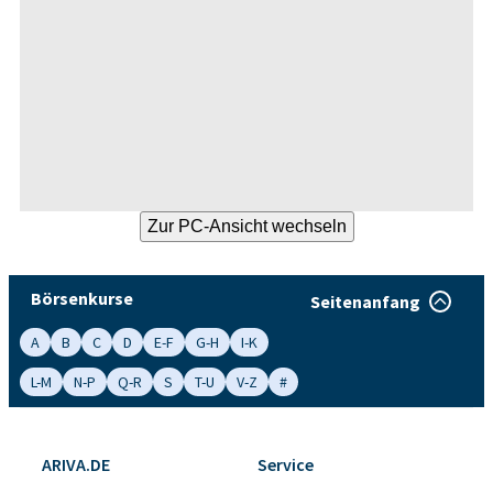
Börsenkurse
Seitenanfang
A
B
C
D
E-F
G-H
I-K
L-M
N-P
Q-R
S
T-U
V-Z
#
ARIVA.DE
Service