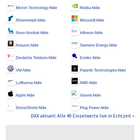
Micron Technology Aktie
Nvidia Aktie
Rheinmetall Aktie
Microsoft Aktie
Novo-Nordisk Aktie
Infineon Aktie
Amazon Aktie
Siemens Energy Aktie
Deutsche Telekom Aktie
Evotec Aktie
VW Aktie
Palantir Technologies Aktie
Lufthansa Aktie
AMD Aktie
Apple Aktie
Xiaomi Aktie
DroneShield Aktie
Plug Power Aktie
DAX aktuell: Alle 40 Einzelwerte live in Echtzeit »