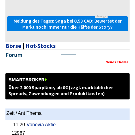
Anzeige
Meldung des Tages: Saga bei 0,53 CAD: Bewertet der
Markt noch immer nur die Hälfte der Story?
Börse
|
Hot-Stocks
Forum
Nächste
Neues Thema
Über 2.000 Sparpläne, ab 0€ (zzgl. marktüblicher
Spreads, Zuwendungen und Produktkosten)
Zeit / Ant
Thema
11:20
Vonovia Aktie
12967