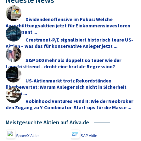
Dividendenoffensive im Fokus: Welche
Ausschüttungsaktien jetzt für Einkommensinvestoren
interessant ...
Crestmont-P/E signalisiert historisch teure US-
Aktien – was das für konservative Anleger jetzt ...
S&P 500 mehr als doppelt so teuer wie der
Langfristtrend – droht eine brutale Regression?
US-Aktienmarkt trotz Rekordständen
überbewertet: Warum Anleger sich nicht in Sicherheit
wiegen ...
Robinhood Ventures Fund II: Wie der Neobroker
den Zugang zu Y-Combinator-Start-ups für die Masse ...
Meistgesuchte Aktien auf Ariva.de
SpaceX Aktie
SAP Aktie