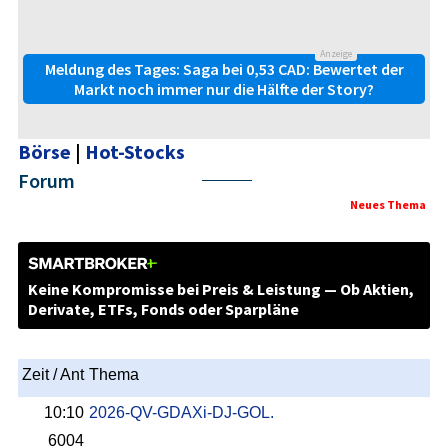
Anzeige
Meldung des Tages: Saga bei 0,53 CAD: Bewertet der
Markt noch immer nur die Hälfte der Story?
Börse
|
Hot-Stocks
Forum
Nächste
Neues Thema
Keine Kompromisse bei Preis & Leistung — Ob Aktien,
Derivate, ETFs, Fonds oder Sparpläne
Zeit / Ant
Thema
10:10
2026-QV-GDAXi-DJ-GOL.
6004