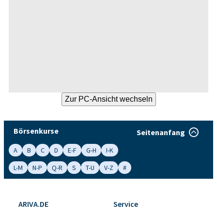
Börsenkurse
Seitenanfang
A
B
C
D
E-F
G-H
I-K
L-M
N-P
Q-R
S
T-U
V-Z
#
ARIVA.DE
Service