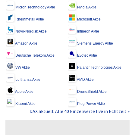
Micron Technology Aktie
Nvidia Aktie
Rheinmetall Aktie
Microsoft Aktie
Novo-Nordisk Aktie
Infineon Aktie
Amazon Aktie
Siemens Energy Aktie
Deutsche Telekom Aktie
Evotec Aktie
VW Aktie
Palantir Technologies Aktie
Lufthansa Aktie
AMD Aktie
Apple Aktie
DroneShield Aktie
Xiaomi Aktie
Plug Power Aktie
DAX aktuell: Alle 40 Einzelwerte live in Echtzeit »