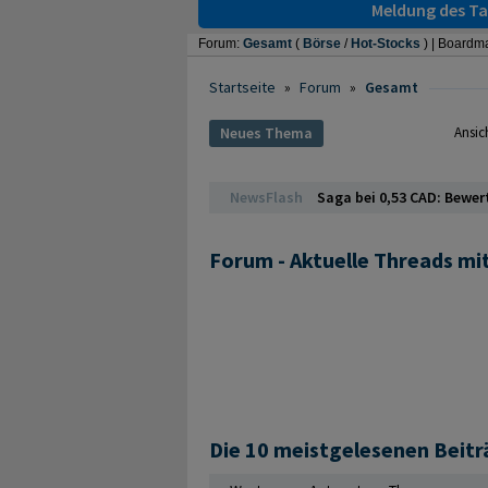
Meldung des Tag
Forum:
Gesamt
(
Börse
/
Hot-Stocks
) |
Boardma
Startseite
»
Forum
»
Gesamt
Neues Thema
Ansic
NewsFlash
Saga bei 0,53 CAD: Bewer
Forum - Aktuelle Threads mi
Die 10 meistgelesenen Beit