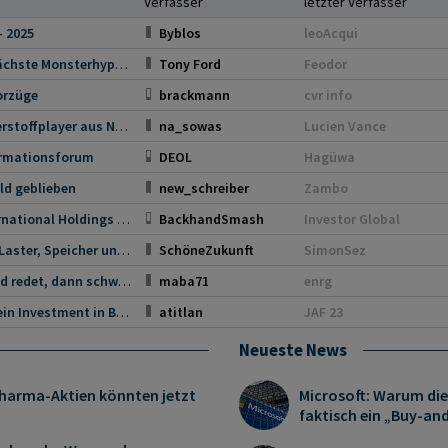
Verfasser
letzter Verfasser
- 2025
Byblos
leoAcqui
Bitcoins der nächste Monsterhype steht bevor!
Tony Ford
Feodor
orzüge
brackmann
cvr info
NEL, der Wasserstoffplayer aus Norwegen
na_sowas
Lucien Vance
ormationsforum
DEOL
Hagüwa
ld geblieben
new_schreiber
Zambo
Steinhoff International Holdings N.V.
BackhandSmash
Investor Global
Tesla - Autos, Laster, Speicher und Solardächer
SchöneZukunft
SimonSez
"Wenn das Gold redet, dann schweigt die Welt!"
maba71
enrg
14 Gründe für ein Investment in BVB.
atitlan
JAF 23
Neueste News
 Pharma-Aktien könnten jetzt
Microsoft: Warum dies
faktisch ein „Buy-an