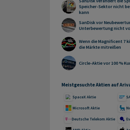
SanDisk verändert die Sp
Speicher-Sektor nicht be
kann
SanDisk vor Neubewertun
Unterbewertung nicht vo
Wenn die Magnificent 7 k
die Märkte mitreißen
Circle-Aktie vor 100 % K
Meistgesuchte Aktien auf Ariv
SpaceX Aktie
S
Microsoft Aktie
N
Deutsche Telekom Aktie
Ev
AMD Aktie
Ap