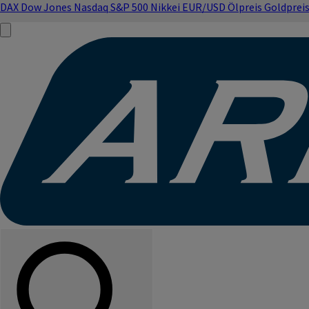
DAX
Dow Jones
Nasdaq
S&P 500
Nikkei
EUR/USD
Ölpreis
Goldprei