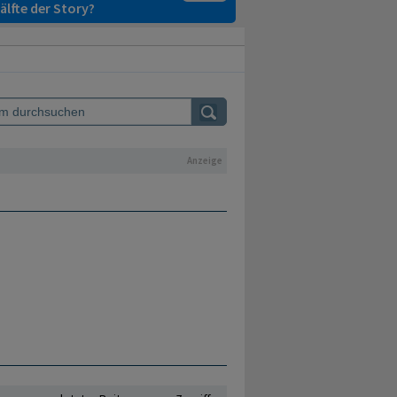
älfte der Story?
Anzeige