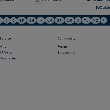
DAX aktue
B
C
D
E-F
G-H
I-K
L-M
N-P
Q-R
S
T-U
V-Z
#
Service
Community
Hilfe
Forum
ARIVA pur
Börsenspiel
Newsletter