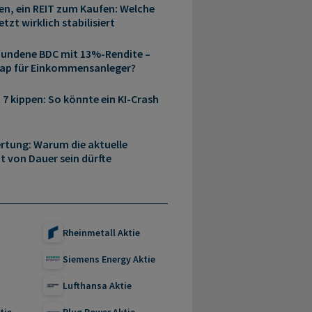
en, ein REIT zum Kaufen: Welche
tzt wirklich stabilisiert
hundene BDC mit 13%-Rendite –
rap für Einkommensanleger?
 7 kippen: So könnte ein KI-Crash
rtung: Warum die aktuelle
 von Dauer sein dürfte
Rheinmetall Aktie
Siemens Energy Aktie
Lufthansa Aktie
tie
Plug Power Aktie