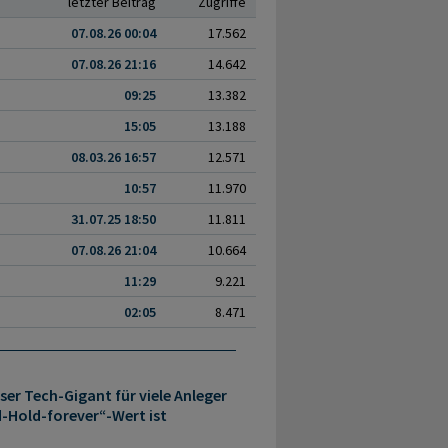
letzter Beitrag
Zugriffe
07.08.26 00:04
17.562
07.08.26 21:16
14.642
09:25
13.382
15:05
13.188
08.03.26 16:57
12.571
10:57
11.970
31.07.25 18:50
11.811
07.08.26 21:04
10.664
11:29
9.221
02:05
8.471
er Tech-Gigant für viele Anleger
d-Hold-forever“-Wert ist