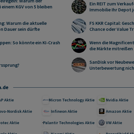
ielregeln: Warum der
Ein REIT zum Verkauf
i einem KGV von 5 bleiben
Immobilie Ihr Depot je
g: Warum die aktuelle
FS KKR Capital: Gesc
n Dauer sein dürfte
Chance oder Value T
ippen: So könnte ein KI-Crash
Wenn die Magnificent
die Märkte mitreißen
SanDisk vor Neubewe
urssprung?
Unterbewertung nicht
a.de
AP Aktie
Micron Technology Aktie
Nvidia Aktie
ovo-Nordisk Aktie
Infineon Aktie
Amazon Aktie
otec Aktie
Palantir Technologies Aktie
VW Aktie
ple Aktie
Xiaomi Aktie
DroneShield Ak