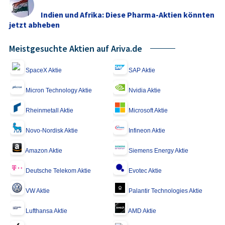
Indien und Afrika: Diese Pharma-Aktien könnten
jetzt abheben
Meistgesuchte Aktien auf Ariva.de
SpaceX Aktie
SAP Aktie
Micron Technology Aktie
Nvidia Aktie
Rheinmetall Aktie
Microsoft Aktie
Novo-Nordisk Aktie
Infineon Aktie
Amazon Aktie
Siemens Energy Aktie
Deutsche Telekom Aktie
Evotec Aktie
VW Aktie
Palantir Technologies Aktie
Lufthansa Aktie
AMD Aktie