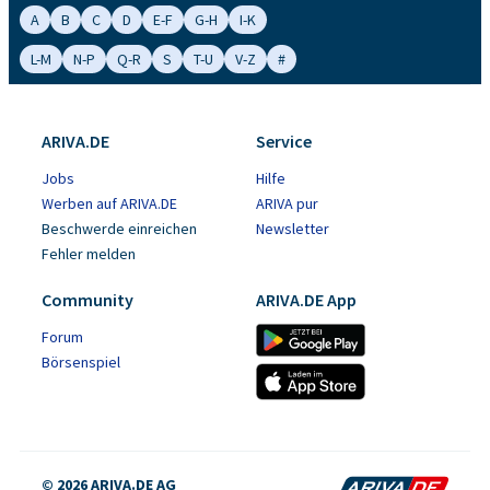
A
B
C
D
E-F
G-H
I-K
L-M
N-P
Q-R
S
T-U
V-Z
#
ARIVA.DE
Service
Jobs
Hilfe
Werben auf ARIVA.DE
ARIVA pur
Beschwerde einreichen
Newsletter
Fehler melden
Community
ARIVA.DE App
Forum
Börsenspiel
© 2026 ARIVA.DE AG