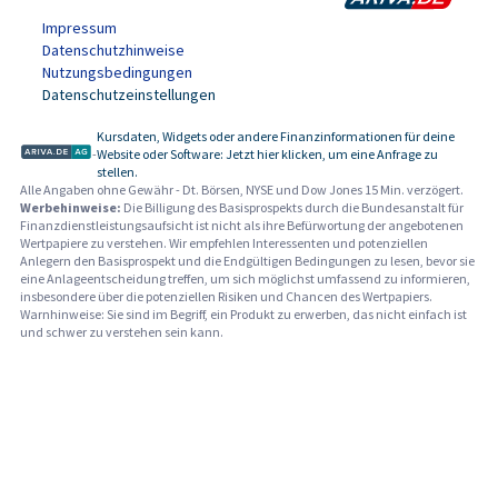
Impressum
Datenschutzhinweise
Nutzungsbedingungen
Datenschutzeinstellungen
Kursdaten, Widgets oder andere Finanzinformationen für deine
-
Website oder Software: Jetzt hier klicken, um eine Anfrage zu
stellen.
Alle Angaben ohne Gewähr - Dt. Börsen, NYSE und Dow Jones 15 Min. verzögert.
Werbehinweise:
Die Billigung des Basisprospekts durch die Bundesanstalt für
Finanzdienstleistungsaufsicht ist nicht als ihre Befürwortung der angebotenen
Wertpapiere zu verstehen. Wir empfehlen Interessenten und potenziellen
Anlegern den Basisprospekt und die Endgültigen Bedingungen zu lesen, bevor sie
eine Anlageentscheidung treffen, um sich möglichst umfassend zu informieren,
insbesondere über die potenziellen Risiken und Chancen des Wertpapiers.
Warnhinweise: Sie sind im Begriff, ein Produkt zu erwerben, das nicht einfach ist
und schwer zu verstehen sein kann.