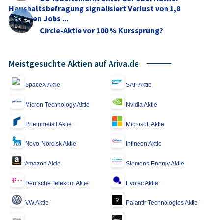
Haushaltsbefragung signalisiert Verlust von 1,8
Millionen Jobs ...
Circle-Aktie vor 100 % Kurssprung?
Meistgesuchte Aktien auf Ariva.de
SpaceX Aktie
SAP Aktie
Micron Technology Aktie
Nvidia Aktie
Rheinmetall Aktie
Microsoft Aktie
Novo-Nordisk Aktie
Infineon Aktie
Amazon Aktie
Siemens Energy Aktie
Deutsche Telekom Aktie
Evotec Aktie
VW Aktie
Palantir Technologies Aktie