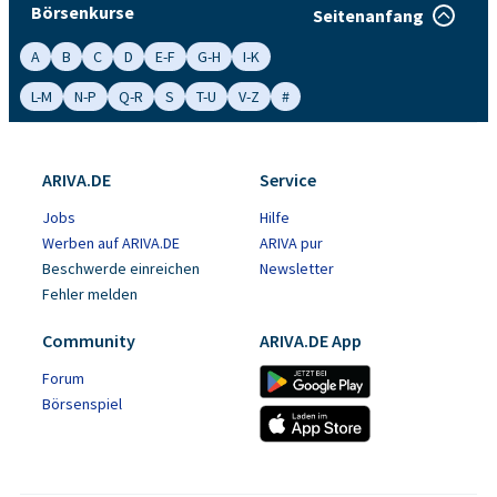
Börsenkurse
Seitenanfang
A
B
C
D
E-F
G-H
I-K
L-M
N-P
Q-R
S
T-U
V-Z
#
ARIVA.DE
Service
Jobs
Hilfe
Werben auf ARIVA.DE
ARIVA pur
Beschwerde einreichen
Newsletter
Fehler melden
Community
ARIVA.DE App
Forum
Börsenspiel