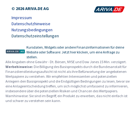
© 2026 ARIVA.DE AG
Impressum
Datenschutzhinweise
Nutzungsbedingungen
Datenschutzeinstellungen
Kursdaten, Widgets oder andere Finanzinformationen für deine
-
Website oder Software: Jetzt hier klicken, um eine Anfrage zu
stellen.
Alle Angaben ohne Gewähr - Dt. Börsen, NYSE und Dow Jones 15 Min. verzögert.
Werbehinweise:
Die Billigung des Basisprospekts durch die Bundesanstalt für
Finanzdienstleistungsaufsicht ist nicht als ihre Befürwortung der angebotenen
Wertpapiere zu verstehen. Wir empfehlen Interessenten und potenziellen
Anlegern den Basisprospekt und die Endgültigen Bedingungen zu lesen, bevor sie
eine Anlageentscheidung treffen, um sich möglichst umfassend zu informieren,
insbesondere über die potenziellen Risiken und Chancen des Wertpapiers.
Warnhinweise: Sie sind im Begriff, ein Produkt zu erwerben, das nicht einfach ist
und schwer zu verstehen sein kann.