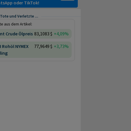
tsApp oder TikTok!
ote und Verletzte ...
e aus dem Artikel:
nt Crude Ölpreis
83,1083 $
+4,09%
I Rohöl NYMEX
77,9649 $
+3,73%
ling