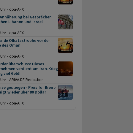
 Uhr - dpa-AFX
 Annäherung bei Gesprächen
hen Libanon und Israel
 Uhr - dpa-AFX
ende Ölkatastrophe vor der
e des Oman
 Uhr - dpa-AFX
ardenüberschuss! Dieses
rnehmen verdient am Iran-Krieg
ig viel Geld!
 Uhr - ARIVA.DE Redaktion
ise gestiegen - Preis für Brent-
eigt wieder über 80 Dollar
 Uhr - dpa-AFX