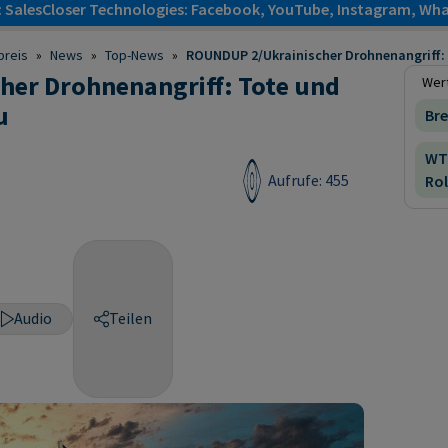
: SalesCloser Technologies: Facebook, YouTube, Instagram, Wha
preis
»
News
»
Top-News
»
ROUNDUP 2/Ukrainischer Drohnenangriff: T
er Drohnenangriff: Tote und
Wert
u
Bre
WT
Aufrufe: 455
Rol
Audio
Teilen