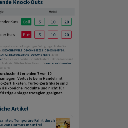
ende Knock-Outs
gie
Hebel
Call
5
10
20
ender Kurs
Put
5
10
20
nder Kurs
prospekt sowie die Endgültigen Bedingungen finden Sie
r:
DE000NB5W3L5
,
DE000NB65Z13
,
DE000NB65YZ6
,
6QPY2
,
DE000NB7B6N7
,
DE000NB7B5F5
. Bitte
ren
Sie sich vor Erwerb ausführlich über Funktionsweise und
r Produkte. Bitte beachten Sie auch die
weiteren Hinweise
 Werbung.
urchschnitt erleiden 7 von 10
nanlegern Verluste beim Handel mit
o-Zertifikaten. Turbo-Zertifikate sind
 risikoreiche Produkte und nicht für
fristige Anlage­strategien geeignet.
iche Artikel
eamter: Temporäre Fahrt durch
ße von Hormus mautfrei