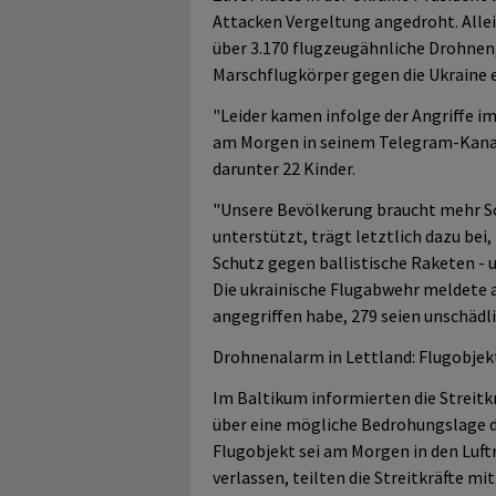
Attacken Vergeltung angedroht. Allei
über 3.170 flugzeugähnliche Drohnen
Marschflugkörper gegen die Ukraine 
"Leider kamen infolge der Angriffe i
am Morgen in seinem Telegram-Kanal 
darunter 22 Kinder.
"Unsere Bevölkerung braucht mehr Sch
unterstützt, trägt letztlich dazu bei,
Schutz gegen ballistische Raketen - 
Die ukrainische Flugabwehr meldete 
angegriffen habe, 279 seien unschäd
Drohnenalarm in Lettland: Flugobjek
Im Baltikum informierten die Streit
über eine mögliche Bedrohungslage d
Flugobjekt sei am Morgen in den Luf
verlassen, teilten die Streitkräfte mi