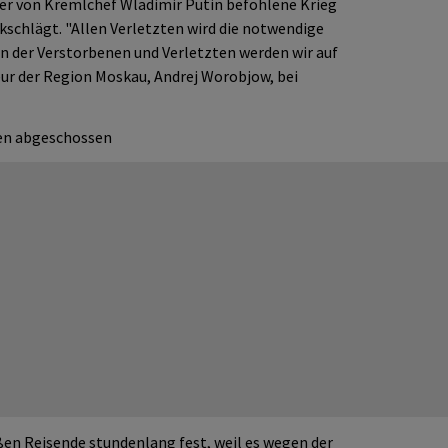
er von Kremlchef Wladimir Putin befohlene Krieg
ckschlägt. "Allen Verletzten wird die notwendige
en der Verstorbenen und Verletzten werden wir auf
neur der Region Moskau, Andrej Worobjow, bei
nen abgeschossen
en Reisende stundenlang fest, weil es wegen der