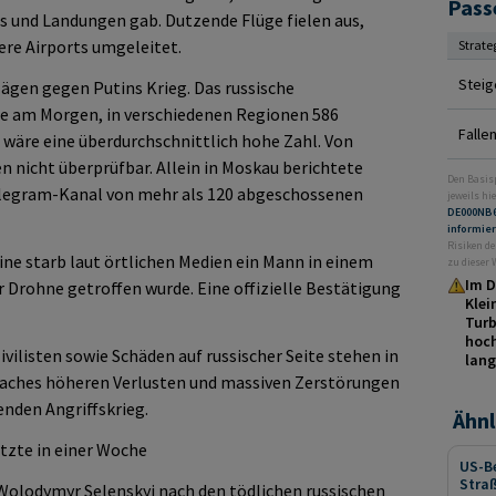
Pass
s und Landungen gab. Dutzende Flüge fielen aus,
ere Airports umgeleitet.
Strate
Steig
ägen gegen Putins Krieg. Das russische
e am Morgen, in verschiedenen Regionen 586
Falle
wäre eine überdurchschnittlich hohe Zahl. Von
n nicht überprüfbar. Allein in Moskau berichtete
Den Basis
elegram-Kanal von mehr als 120 abgeschossenen
jeweils hie
DE000NB
informie
Risiken de
ine starb laut örtlichen Medien ein Mann in einem
zu dieser
Im D
r Drohne getroffen wurde. Eine offizielle Bestätigung
Klei
Turb
hoch
ivilisten sowie Schäden auf russischer Seite stehen in
lang
lfaches höheren Verlusten und massiven Zerstörungen
enden Angriffskrieg.
Ähnl
etzte in einer Woche
US-B
Stra
 Wolodymyr Selenskyj nach den tödlichen russischen