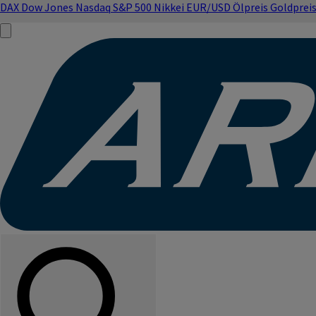
DAX
Dow Jones
Nasdaq
S&P 500
Nikkei
EUR/USD
Ölpreis
Goldprei