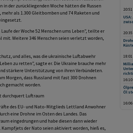
n in der zurückliegenden Woche hätten die Russen
20:51
, mehr als 1.300 Gleitbomben und 74 Raketen und
USA:
eingesetzt.
zwisc
m Laufe der Woche 52 Menschen ums Leben", teilte er
20:35
mit. Weitere 346 Menschen seien verletzt worden,
Droh
Küst
utz, und alles, was die ukrainische Luftabwehr
18:01
 Leben zu retten", sagte er. Die Ukraine brauche mehr
Milli
Unte
und stärkere Unterstützung von ihren Verbündeten.
richt
am Morgen, dass Russland mit fast 300 Drohnen
16:10
lich gemacht worden.
Ölpre
Öl st
t durchquert Luftraum
16:06
kräfte des EU- und Nato-Mitglieds Lettland Anwohner
urch eine Drohne im Osten des Landes. Das
traum eingedrungen und habe diesen dann wieder
t. Kampfjets der Nato seien aktiviert worden, hieß es,