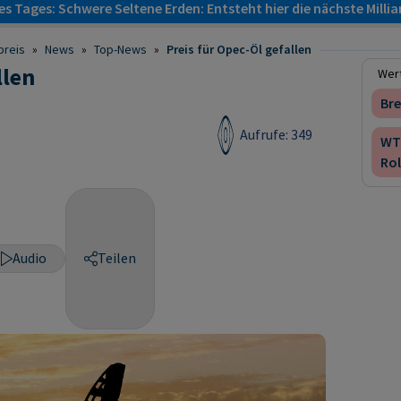
s Tages: Schwere Seltene Erden: Entsteht hier die nächste Milli
preis
»
News
»
Top-News
»
Preis für Opec-Öl gefallen
llen
Wert
Bre
Aufrufe: 349
WT
Rol
Audio
Teilen