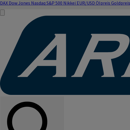
DAX
Dow Jones
Nasdaq
S&P 500
Nikkei
EUR/USD
Ölpreis
Goldprei