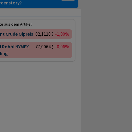
ardenstory?
e aus dem Artikel:
nt Crude Ölpreis
82,1110 $
-1,00%
I Rohöl NYMEX
77,0064 $
-0,96%
ling