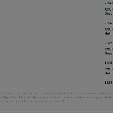
22:40
ROUN
Gese
20:47
ROUN
Huth
20:24
ROUN
Gese
19:41
ROUN
Huth
18:58
 Kolumnen und Nachrichten aus verschiedenen Quellen. Die ARIVA.DE AG ist nicht verantwortlich für Inhalt
ht zu Eigen. Diese Inhalte sind insbesondere durch eine entsprechende „von“-Kennzeichnung unterhalb der
bar; verantwortlich für diese Inhalte ist allein der genannte Dritte.