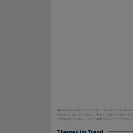
Hinweis:
ARIVA.DE veröffentlicht in dieser Rubrik Analysen,
Webseite eingestellt worden sind, und macht sich diese nic
vollständigen Artikel zu lesen, klicken Sie bitte hier.“ erkenn
Themen im Trend