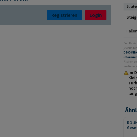
Strate
Registrieren
Login
Steig
Falle
Den Basis
jeweils hie
DE000NB
informie
Risiken de
zu dieser
Im D
Klei
Turb
hoch
lang
Ähnl
ROUN
Gese