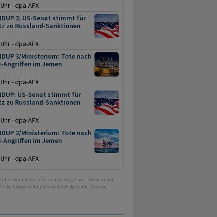
 Uhr - dpa-AFX
DUP 2: US-Senat stimmt für
tz zu Russland-Sanktionen
 Uhr - dpa-AFX
DUP 3/Ministerium: Tote nach
i-Angriffen im Jemen
 Uhr - dpa-AFX
DUP: US-Senat stimmt für
tz zu Russland-Sanktionen
 Uhr - dpa-AFX
DUP 2/Ministerium: Tote nach
i-Angriffen im Jemen
 Uhr - dpa-AFX
e, die erkennbar von Dritten in den „News“-Bereich dieser
 Artikelüberschrift und/oder durch den Link „Um den