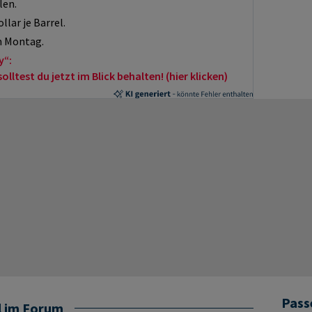
len.
lar je Barrel.
m Montag.
y“:
ltest du jetzt im Blick behalten! (hier klicken)
Pass
l im Forum