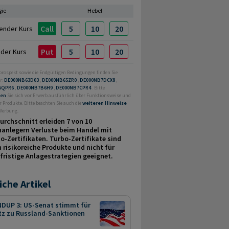
gie
Hebel
Call
5
10
20
ender Kurs
Put
5
10
20
nder Kurs
prospekt sowie die Endgültigen Bedingungen finden Sie
r:
DE000NB63D03
,
DE000NB65ZR0
,
DE000NB7DCX8
,
6QPR6
,
DE000NB7B6H9
,
DE000NB7CPR4
. Bitte
ren
Sie sich vor Erwerb ausführlich über Funktionsweise und
r Produkte. Bitte beachten Sie auch die
weiteren Hinweise
 Werbung.
urchschnitt erleiden 7 von 10
nanlegern Verluste beim Handel mit
o-Zertifikaten. Turbo-Zertifikate sind
 risikoreiche Produkte und nicht für
fristige Anlage­strategien geeignet.
iche Artikel
DUP 3: US-Senat stimmt für
tz zu Russland-Sanktionen