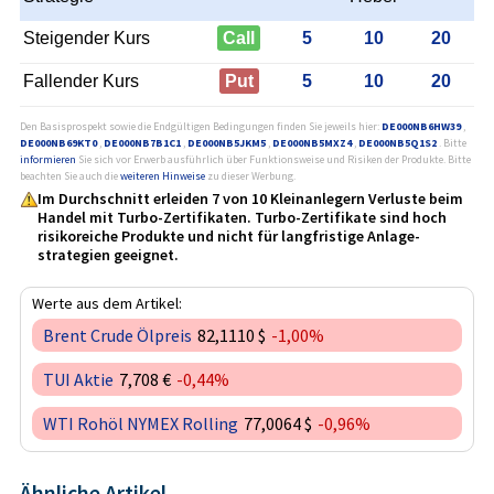
Steigender Kurs
Call
5
10
20
Fallender Kurs
Put
5
10
20
Den Basisprospekt sowie die Endgültigen Bedingungen finden Sie jeweils hier:
DE000NB6HW39
,
DE000NB69KT0
,
DE000NB7B1C1
,
DE000NB5JKM5
,
DE000NB5MXZ4
,
DE000NB5Q1S2
. Bitte
informieren
Sie sich vor Erwerb ausführlich über Funktionsweise und Risiken der Produkte. Bitte
beachten Sie auch die
weiteren Hinweise
zu dieser Werbung.
Im Durchschnitt erleiden 7 von 10 Kleinanlegern Verluste beim
Handel mit Turbo-Zertifikaten. Turbo-Zertifikate sind hoch
risikoreiche Produkte und nicht für langfristige Anlage­
strategien geeignet.
Werte aus dem Artikel:
Brent Crude Ölpreis
82,1110 $
-1,00%
TUI Aktie
7,708 €
-0,44%
WTI Rohöl NYMEX Rolling
77,0064 $
-0,96%
Ähnliche Artikel