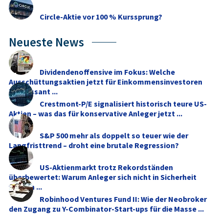
Circle-Aktie vor 100 % Kurssprung?
Neueste News
Dividendenoffensive im Fokus: Welche
Ausschüttungsaktien jetzt für Einkommensinvestoren
interessant ...
Crestmont-P/E signalisiert historisch teure US-
Aktien – was das für konservative Anleger jetzt ...
S&P 500 mehr als doppelt so teuer wie der
Langfristtrend – droht eine brutale Regression?
US-Aktienmarkt trotz Rekordständen
überbewertet: Warum Anleger sich nicht in Sicherheit
wiegen ...
Robinhood Ventures Fund II: Wie der Neobroker
den Zugang zu Y-Combinator-Start-ups für die Masse ...