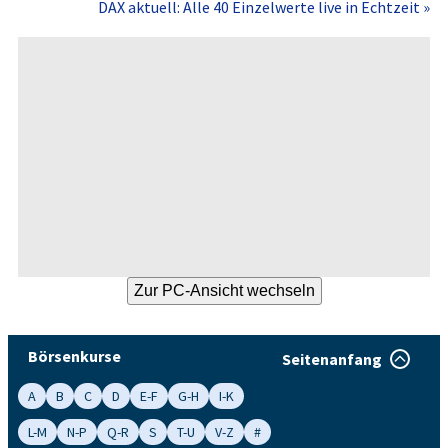
DAX aktuell: Alle 40 Einzelwerte live in Echtzeit »
Börsenkurse
Seitenanfang
A
B
C
D
E-F
G-H
I-K
L-M
N-P
Q-R
S
T-U
V-Z
#