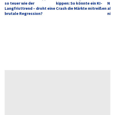
so teuer wie der 
kippen: So könnte ein KI-
Neu
Langfristtrend – droht eine 
Crash die Märkte mitreißen
akt
brutale Regression?
nich