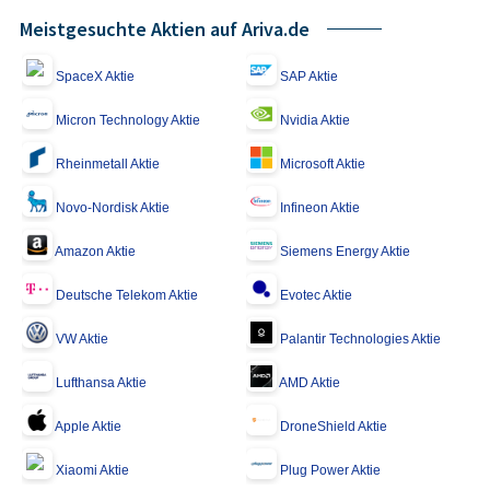
Meistgesuchte Aktien auf Ariva.de
SpaceX Aktie
SAP Aktie
Micron Technology Aktie
Nvidia Aktie
Rheinmetall Aktie
Microsoft Aktie
Novo-Nordisk Aktie
Infineon Aktie
Amazon Aktie
Siemens Energy Aktie
Deutsche Telekom Aktie
Evotec Aktie
VW Aktie
Palantir Technologies Aktie
Lufthansa Aktie
AMD Aktie
Apple Aktie
DroneShield Aktie
Xiaomi Aktie
Plug Power Aktie